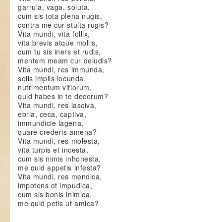
garrula, vaga, soluta,
cum sis tota plena nugis,
contra me cur stulta rugis?
Vita mundi, vita follix,
vita brevis atque mollis,
cum tu sis iners et rudis,
mentem meam cur deludis?
Vita mundi, res immunda,
solis impiis iocunda,
nutrimentum vitiorum,
quid habes in te decorum?
Vita mundi, res lasciva,
ebria, ceca, captiva,
immundicie lagena,
quare crederis amena?
Vita mundi, res molesta,
vita turpis et incesta,
cum sis nimis inhonesta,
me quid appetis infesta?
Vita mundi, res mendica,
impotens et impudica,
cum sis bonis inimica,
me quid petis ut amica?