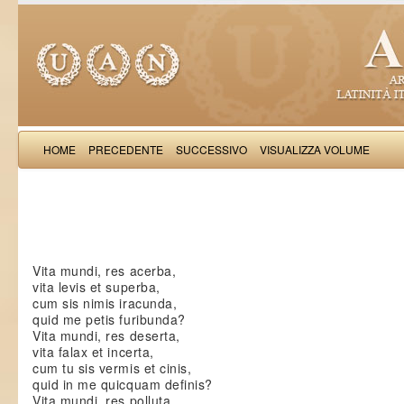
HOME
PRECEDENTE
SUCCESSIVO
VISUALIZZA VOLUME
Salimb
Vita mundi, res acerba,
vita levis et superba,
cum sis nimis iracunda,
quid me petis furibunda?
Vita mundi, res deserta,
vita falax et incerta,
cum tu sis vermis et cinis,
quid in me quicquam definis?
Vita mundi, res polluta,