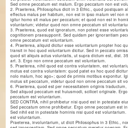
Sed omne peccatum est malum. Ergo peccatum non est volu
2. Praeterea, Philosophus dicit in 3 Ethic., quod postquam al
effectus malus per habitum, non est in ipso malum vel non
igitur homo sit malus per peccatum; et quod non est in homin
voluntarium; videtur quod non omne peccatum sit voluntari
3. Praeterea, quod est ignoratum, non potest esse voluntari
cognitionem praesupponit. Sed quidam per ignorantiam pec
omne peccatum est voluntarium.
4. Praeterea, aliquid dicitur esse voluntarium propter hoc qu
transit in hoc quod voluntarium dicitur. Sed in peccato omis
quod sit aliquis actus voluntatis, ut supra dictum est, dist. 35
art. 3. Ergo non omne peccatum est voluntarium.
5. Praeterea, nihil quod est contra voluntatem, est voluntar
motus est contra voluntatem: quod patet ex hoc quod dicitu
nolo malum, hoc ago»; quod de primis motibus exponitur. Ig
motus sit peccatum, videtur quod non omne peccatum sit vo
6. Praeterea, quod est per necessitatem originis traductum,
Sed aliquod peccatum est huiusmodi, scilicet originale. Er
peccatum est voluntarium.
SED CONTRA, nihil prohibetur nisi quod est in potestate eius c
Sed peccatum omne prohibetur. Ergo omne peccatum est in 
Sed nihil est in potestate hominis nisi quod est voluntariu
est voluntarium.
Praeterea, involuntarium, ut dicit Philosophus in 3 Ethic., 
sed ignoscentiam. Sed omne peccatum meretur poenam. Er