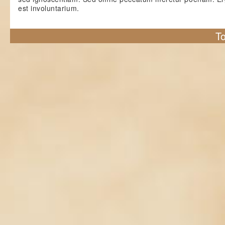
est involuntarium.
To