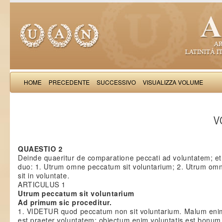
HOME
PRECEDENTE
SUCCESSIVO
VISUALIZZA VOLUME
Thomas Aquinas: Scr
VO
QUAESTIO 2
Deinde quaeritur de comparatione peccati ad voluntatem; et
duo: 1. Utrum omne peccatum sit voluntarium; 2. Utrum o
sit in voluntate.
ARTICULUS 1
Utrum peccatum sit voluntarium
Ad primum sic proceditur.
1. VIDETUR quod peccatum non sit voluntarium. Malum enim,
est praeter voluntatem: obiectum enim voluntatis est bonum