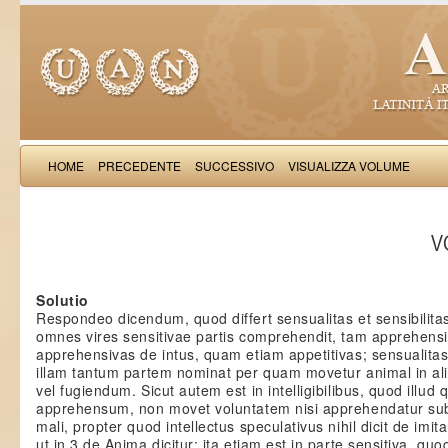
HOME
PRECEDENTE
SUCCESSIVO
VISUALIZZA VOLUME
Thomas Aquinas: Scr
VO
Solutio
Respondeo dicendum, quod differt sensualitas et sensibilitas
omnes vires sensitivae partis comprehendit, tam apprehensi
apprehensivas de intus, quam etiam appetitivas; sensualita
illam tantum partem nominat per quam movetur animal in a
vel fugiendum. Sicut autem est in intelligibilibus, quod illud 
apprehensum, non movet voluntatem nisi apprehendatur sub 
mali, propter quod intellectus speculativus nihil dicit de imit
ut in 3 de Anima dicitur; ita etiam est in parte sensitiva, quo