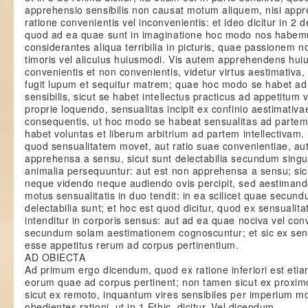
apprehensio sensibilis non causat motum aliquem, nisi app
ratione convenientis vel inconvenientis: et ideo dicitur in 2 
quod ad ea quae sunt in imaginatione hoc modo nos habem
considerantes aliqua terribilia in picturis, quae passionem n
timoris vel alicuius huiusmodi. Vis autem apprehendens hui
convenientis et non convenientis, videtur virtus aestimativ
fugit lupum et sequitur matrem; quae hoc modo se habet ad 
sensibilis, sicut se habet intellectus practicus ad appetitum 
proprie loquendo, sensualitas incipit ex confinio aestimativa
consequentis, ut hoc modo se habeat sensualitas ad partem 
habet voluntas et liberum arbitrium ad partem intellectiva
quod sensualitatem movet, aut ratio suae convenientiae, aut
apprehensa a sensu, sicut sunt delectabilia secundum sing
animalia persequuntur: aut est non apprehensa a sensu; sicu
neque videndo neque audiendo ovis percipit, sed aestimand
motus sensualitatis in duo tendit: in ea scilicet quae secun
delectabilia sunt; et hoc est quod dicitur, quod ex sensualit
intenditur in corporis sensus: aut ad ea quae nociva vel con
secundum solam aestimationem cognoscuntur; et sic ex sensu
esse appetitus rerum ad corpus pertinentium.
AD OBIECTA
Ad primum ergo dicendum, quod ex ratione inferiori est etia
eorum quae ad corpus pertinent; non tamen sicut ex proximo
sicut ex remoto, inquantum vires sensibiles per imperium mo
obedientes rationi, ut in 1 Ethic. dicitur. Vel dicendum,