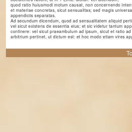
quod ratio huiusmodi motum causat, non concernendo intent
et materiae concretas, sicut sensualitas; sed magis universa
appendiciis separatas.
Ad secundum dicendum, quod ad sensualitatem aliquid pertin
vel sicut existens de essentia eius; et sic videtur tantum ap
continere: vel sicut praeambulum ad ipsum, sicut et ratio ad
arbitrium pertinet, ut dictum est: et hoc modo etiam vires a
To