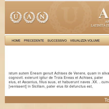
HOME
PRECEDENTE
SUCCESSIVO
VISUALIZZA VOLUME
Iacobus de Varagi
istum autem Eneam genuit Achises de Venere, quam in silv
cognovit. exierunt igitur de Troia Eneas et Achises, pater
eius, et Ascanius, filius suus, et habuerunt naves .XX. . cu
[venissent] in Siciliam, pater eius ibi defunctus est,
To