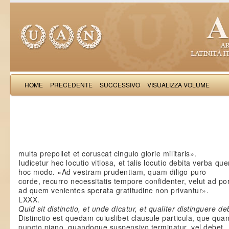
HOME
PRECEDENTE
SUCCESSIVO
VISUALIZZA VOLUME
Guido
multa prepollet et coruscat cingulo glorie militaris».
Iudicetur hec locutio vitiosa, et talis locutio debita verba que
hoc modo. «Ad vestram prudentiam, quam diligo puro
corde, recurro necessitatis tempore confidenter, velut ad p
ad quem venientes sperata gratitudine non privantur».
LXXX.
Quid sit distinctio, et unde dicatur, et qualiter distinguere 
Distinctio est quedam cuiuslibet clausule particula, que qu
puncto piano, quandoque suspensivo terminatur, vel debet