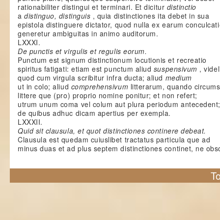
rationabiliter distingui et terminari. Et dicitur
distinctio
a
distinguo, distinguis
, quia distinctiones ita debet in sua
epistola distinguere dictator, quod nulla ex earum conculcat
generetur ambiguitas in animo auditorum.
LXXXI.
De punctis et virgulis et regulis eorum.
Punctum est signum distinctionum locutionis et recreatio
spiritus fatigati: etiam est punctum aliud
suspensivum
, videl
quod cum virgula scribitur infra ducta; aliud
medium
ut in colo; aliud
comprehensivum
litterarum, quando circums
littere que (pro) proprio nomine ponitur; et non refert;
utrum unum coma vel colum aut plura periodum antecedent
de quibus adhuc dicam apertius per exempla.
LXXXII.
Quid sit clausula, et quot distinctiones continere debeat.
Clausula est quedam cuiuslibet tractatus particula que ad
minus duas et ad plus septem distinctiones continet, ne obs
To