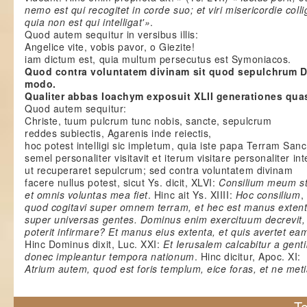
nemo est qui recogitet in corde suo; et viri misericordie coll
quia non est qui intelligat'»
.
Quod autem sequitur in versibus illis:
Angelice vite, vobis pavor, o Giezite!
iam dictum est, quia multum persecutus est Symoniacos.
Quod contra voluntatem divinam sit quod sepulchrum D
modo.
Qualiter abbas Ioachym exposuit XLII generationes qua
Quod autem sequitur:
Christe, tuum pulcrum tunc nobis, sancte, sepulcrum
reddes subiectis, Agarenis inde reiectis,
hoc potest intelligi sic impletum, quia iste papa Terram San
semel personaliter visitavit et iterum visitare personaliter in
ut recuperaret sepulcrum; sed contra voluntatem divinam
facere nullus potest, sicut Ys. dicit, XLVI:
Consilium meum st
et omnis voluntas mea fiet
. Hinc ait Ys. XIIII:
Hoc c
onsilium
,
quod cogitavi super omnem terram, et hec est manus exten
super universas gentes. Dominus enim exercituum decrevit, 
poterit infirmare? Et manus eius extenta, et quis avertet ea
Hinc Dominus dixit, Luc. XXI:
Et Ierusalem calcabitur a gent
donec impleantur tempora nationum
. Hinc dicitur, Apoc. XI:
Atrium autem, quod est foris templum, eice foras, et ne meti
To