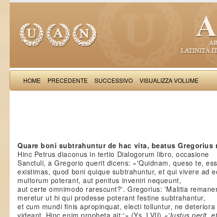
HOME
PRECEDENTE
SUCCESSIVO
VISUALIZZA VOLUME
Salimb
Quare boni subtrahuntur de hac vita, beatus Gregorius 
Hinc Petrus diaconus in tertio Dialogorum libro, occasione
Sanctuli, a Gregorio querit dicens: «'Quidnam, queso te, es
existimas, quod boni quique subtrahuntur, et qui vivere ad e
multorum poterant, aut penitus inveniri nequeunt,
aut certe omnimodo rarescunt?'. Gregorius: 'Malitia remane
meretur ut hi qui prodesse poterant festine subtrahantur,
et cum mundi finis apropinquat, electi tolluntur, ne deteriora
videant. Hinc enim propheta ait:'» (Ys. LVII)
«'Iustus perit, e