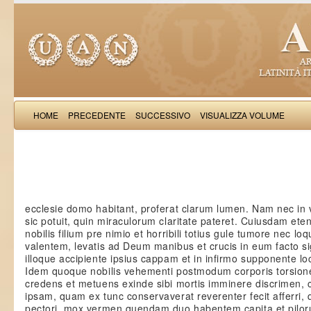
HOME
PRECEDENTE
SUCCESSIVO
VISUALIZZA VOLUME
Iordanus cardinalis: Inno
ecclesie domo habitant, proferat clarum lumen. Nam nec in v
sic potuit, quin miraculorum claritate pateret. Cuiusdam ete
nobilis filium pre nimio et horribili totius gule tumore nec loq
valentem, levatis ad Deum manibus et crucis in eum facto s
illoque accipiente ipsius cappam et in infirmo supponente lo
Idem quoque nobilis vehementi postmodum corporis torsion
credens et metuens exinde sibi mortis imminere discrimen,
ipsam, quam ex tunc conservaverat reverenter fecit afferri,
pectori, mox vermen quendam duo habentem capita et pilor