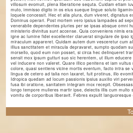
villosum evomuit, plena liberatione sequta. Cuidam etiam iu
muto, immisso digito in os eius sueque lingue soluto ligami
loquele concessit. Hec et alia plura, dum viveret, dignatus 
Dominus operari. Post mortem vero ipsius lampades ad sep
venerabile dependentes pluries per se ipsas absque omni h
ministerio divinitus sunt accense. Quia conveniens nimis er
igne ac lumine fidei excellenter claruerat singulare de ipso i
miraculum appareret. Quidam autem dum vesceretur cum ali
illius sanctitatem et miracula depravaret, sumpto quodam s
morsello, quod eum non posset, si circa hec delinqueret tran
sensit mox ipsum gutturi suo sic herentem, ut illum educere
vel inducere non valeret. Quare illico penitens et iam vultus
colore, quasi sentiens vicine mortis eventum, facto intra se 
lingua de cetero ad talia non laxaret, fuit protinus, illo evomi
Idropica quedam ad locum passionis ipsius auxilio viri perve
fusa ibi oratione, sanitatem integram mox recepit. Obsessa
longo tempore mulieres martir ipse, deiectis illis cum multo 
vomitu de corporibus liberavit. Febres expulit languoresque 
To