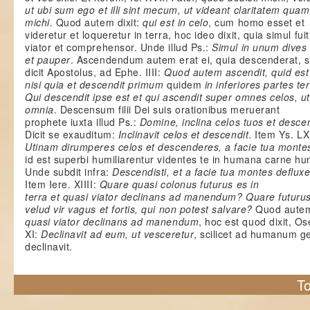
ut ubi sum ego et illi sint mecum, ut videant claritatem quam
michi
. Quod autem dixit:
qui est in celo
, cum homo esset et
videretur et loqueretur in terra, hoc ideo dixit, quia simul fuit
viator et comprehensor. Unde illud Ps.:
Simul in unum dives
et pauper
. Ascendendum autem erat ei, quia descenderat, s
dicit Apostolus, ad Ephe. IIII:
Quod autem ascendit, quid est
nisi quia et descendit primum
quidem
in inferiores partes te
Qui descendit ipse est et qui ascendit super omnes celos, u
omnia
. Descensum filii Dei suis orationibus meruerant
prophete iuxta illud Ps.:
Domine, inclina celos tuos et desc
Dicit se exauditum:
Inclinavit celos et descendit
. Item Ys. LXI
Utinam dirumperes celos et descenderes, a facie tua montes
id est superbi humiliarentur videntes te in humana carne hu
Unde subdit infra:
Descendisti, et a facie tua montes deflux
Item Iere. XIIII:
Quare quasi colonus futurus es in
terra et quasi viator declinans ad manendum? Quare futuru
velud vir vagus et fortis, qui non potest salvare?
Quod autem 
quasi viator
declinans ad manendum
, hoc est quod dixit, O
XI:
Declinavit ad eum, ut vesceretur
, scilicet ad humanum g
declinavit.
To