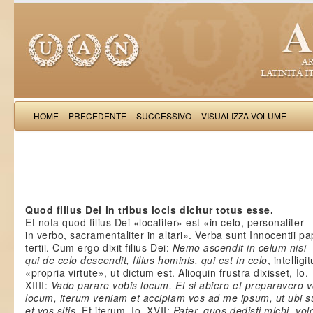
HOME
PRECEDENTE
SUCCESSIVO
VISUALIZZA VOLUME
Salimb
Quod filius Dei in tribus locis dicitur totus esse.
Et nota quod filius Dei «localiter» est «in celo, personaliter
in verbo, sacramentaliter in altari». Verba sunt Innocentii p
tertii. Cum ergo dixit filius Dei:
Nemo ascendit in celum nisi
qui de celo descendit, filius hominis, qui est in celo
, intelligit
«propria virtute», ut dictum est. Alioquin frustra dixisset, Io.
XIIII:
Vado parare vobis locum. Et si abiero et preparavero v
locum, iterum veniam et accipiam vos ad me ipsum, ut ubi 
et vos sitis
. Et iterum, Io. XVII:
Pater, quos dedisti michi, vol