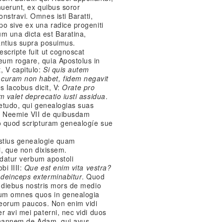
nuerunt, ex quibus soror
nstravi. Omnes isti Baratti,
o sive ex una radice progeniti
m una dicta est Baratina,
antius supra posuimus.
scripte fuit ut cognoscat
eum rogare, quia Apostolus in
, V capitulo:
Si quis autem
curam non habet, fidem negavit
us Iacobus dicit, V:
Orate pro
m valet deprecatio iusti assidua
.
uetudo, qui genealogias suas
bro Neemie VII de quibusdam
o quod scripturam genealogíe sue
 istius genealogie quam
xi, que non dixissem.
endatur verbum apostoli
bi IIII:
Que est enim vita vestra?
 deinceps exterminabitur
. Quod
s diebus nostris mors de medio
rum omnes quos in genealogia
r eorum paucos. Non enim vidi
r avi mei paterni, nec vidi duos
 Iohannem de Adam, qui avus