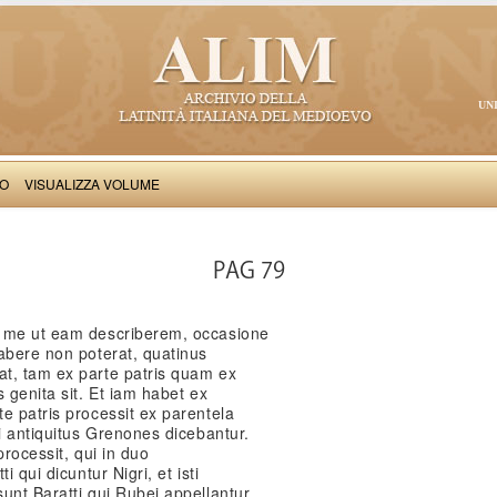
UN
VO
VISUALIZZA VOLUME
Salimbene de Adam: Cronica
PAG 79
t me ut eam describerem, occasione
abere non poterat, quatinus
t, tam ex parte patris quam ex
 genita sit. Et iam habet ex
e patris processit ex parentela
ui antiquitus Grenones dicebantur.
processit, qui in duo
i qui dicuntur Nigri, et isti
unt Baratti qui Rubei appellantur,