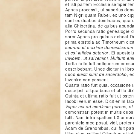
et isti partem Ecclesie semper te
Agnes processit, ut superius demo
tam Nigri quam Rubei, ex uno cipp
sunt ex duabus dominabus, quaru
alia Ghibertina, de quibus abund
Porro secunda ratio genealogíe de
soror Agnes pro quibus debeat D
prima epistola ad Timotheum dicit
suorum et maxime domesticorum 
et est infideli deterior
. Et apostol
invicem, ut salvemini. Multum eni
Tertia ratio fuit antiquorum cons
describebant. Unde dicitur in li
quod
eiecti sunt de sacerdotio
, e
invenire non possent.
Quarta ratio fuit quia, occasione
descripsi, aliqua bona et utilia di
Quinta et ultima ratio fuit ut ost
Iacobi verum esse. Dicit enim Iaco
Vapor est ad modicum parens, et
demonstrari potest in multis quo
tulit. Nam infra spatium LX anno
parentele mee posui, vidi, prete
Adam de Grenonibus, qui fuit pate
filios eius, scilicet Oliverium et