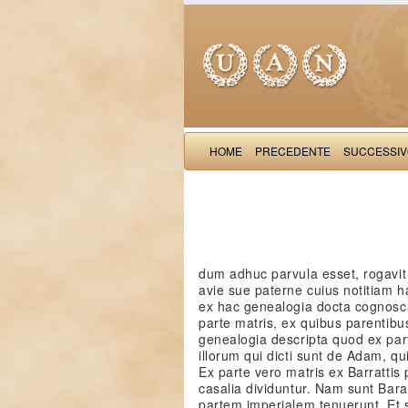
HOME
PRECEDENTE
SUCCESSI
dum adhuc parvula esset, rogavi
avie sue paterne cuius notitiam h
ex hac genealogia docta cognosca
parte matris, ex quibus parentibus
genealogia descripta quod ex part
illorum qui dicti sunt de Adam, q
Ex parte vero matris ex Barrattis 
casalia dividuntur. Nam sunt Baratt
partem imperialem tenuerunt. Et s