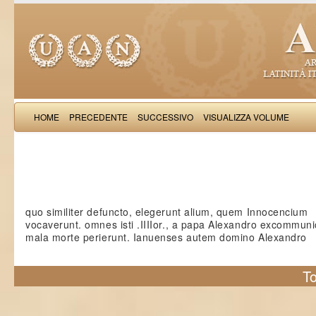
HOME
PRECEDENTE
SUCCESSIVO
VISUALIZZA VOLUME
Iacobus de Varagi
quo similiter defuncto, elegerunt alium, quem Innocencium
vocaverunt. omnes isti .IIIIor., a papa Alexandro excommunic
mala morte perierunt. Ianuenses autem domino Alexandro
To