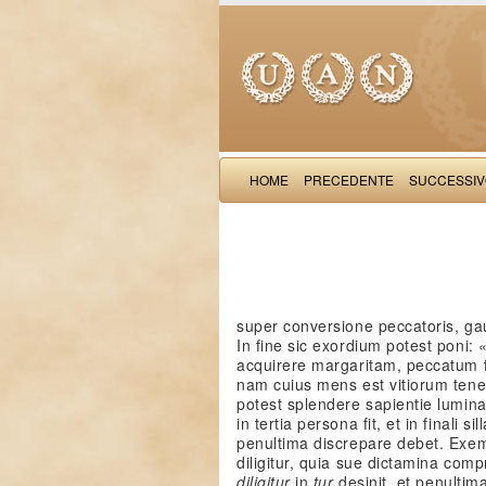
HOME
PRECEDENTE
SUCCESSI
super conversione peccatoris, gau
In fine sic exordium potest poni: 
acquirere margaritam, peccatum f
nam cuius mens est vitiorum tene
potest splendere sapientie lumin
in tertia persona fit, et in finali s
penultima discrepare debet. Exe
diligitur, quia sue dictamina com
diligitur
in
tur
desinit, et penultim