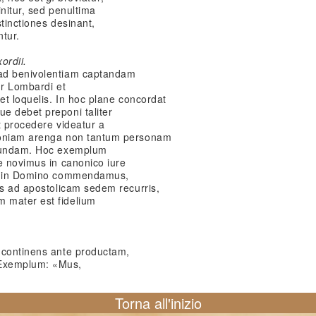
initur, sed penultima
stinctiones desinant,
ntur.
ordii.
ad benivolentiam captandam
ur Lombardi et
et loquelis. In hoc plane concordat
e debet preponi taliter
et procedere videatur a
uoniam arenga non tantum personam
ecundam. Hoc exemplum
e novimus in canonico iure
am in Domino commendamus,
is ad apostolicam sedem recurris,
 mater est fidelium
 continens ante productam,
 Exemplum: «Mus,
Torna all'inizio