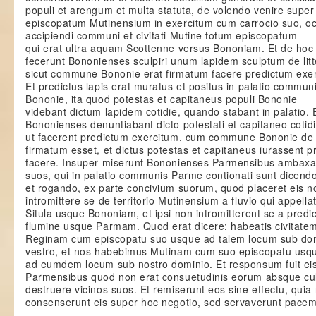
populi et arengum et multa statuta, de volendo venire super
episcopatum Mutinensium in exercitum cum carrocio suo, o
accipiendi communi et civitati Mutine totum episcopatum
qui erat ultra aquam Scottenne versus Bononiam. Et de hoc
fecerunt Bononienses sculpiri unum lapidem sculptum de litt
sicut commune Bononie erat firmatum facere predictum exe
Et predictus lapis erat muratus et positus in palatio commun
Bononie, ita quod potestas et capitaneus populi Bononie
videbant dictum lapidem cotidie, quando stabant in palatio. 
Bononienses denuntiabant dicto potestati et capitaneo cotid
ut facerent predictum exercitum, cum commune Bononie de
firmatum esset, et dictus potestas et capitaneus iurassent p
facere. Insuper miserunt Bononienses Parmensibus ambaxa
suos, qui in palatio communis Parme contionati sunt dicend
et rogando, ex parte concivium suorum, quod placeret eis n
intromittere se de territorio Mutinensium a fluvio qui appella
Situla usque Bononiam, et ipsi non intromitterent se a predi
flumine usque Parmam. Quod erat dicere: habeatis civitate
Reginam cum episcopatu suo usque ad talem locum sub do
vestro, et nos habebimus Mutinam cum suo episcopatu usq
ad eumdem locum sub nostro dominio. Et responsum fuit ei
Parmensibus quod non erat consuetudinis eorum absque cu
destruere vicinos suos. Et remiserunt eos sine effectu, quia
consenserunt eis super hoc negotio, sed servaverunt pacem