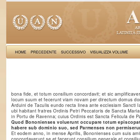
HOME
PRECEDENTE
SUCCESSIVO
VISUALIZZA VOLUME
Salimb
bona fide, et totum consilium concordavit; et sic amplificave
locum suum et fecerunt viam novam per directum domus do
Arduini de Taculis eundo recta linea ante ecclesiam Sancti I
ubi habitant fratres Ordinis Petri Peccatoris de Sancta Maria
in Portu de Ravenna; cuius Ordinis est Sancta Felicula de 
Quod Bononienses voluerunt occupare totum episcopa
habere sub dominio suo, sed Parmenses non permiseru
Et eodem anno, in mense Aprilis, Bononienses cum suis ami
concordaverunt se et fecerunt consilium generale et consili