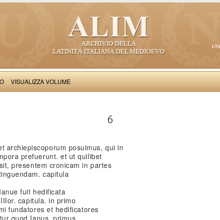
UN
VO
VISUALIZZA VOLUME
Iacobus de Varagine: Chronica civitatis Ianuensis
6
t archiepiscoporum posuimus, qui in
pora prefuerunt. et ut quilibet
ssit, presentem cronicam in partes
stinguendam. capitula
Ianue fuit hedificata
IIIor. capitula. in primo
imi fundatores et hedificatores
itur quod Ianus, primus