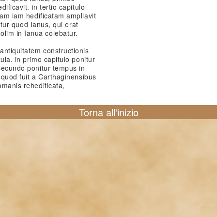
ificavit. in tertio capitulo
psam iam hedificatam ampliavit
citur quod Ianus, qui erat
lim in Ianua colebatur.
antiquitatem constructionis
tula. in primo capitulo ponitur
 secundo ponitur tempus in
ur quod fuit a Carthaginensibus
omanis rehedificata,
Torna all'inizio