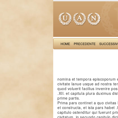
HOME
PRECEDENTE
SUCCESSI
nomina et tempora episcoporum e
civitate Ianue usque ad nostra tem
quod voluerit facilius invenire po
.XII. et capitula plura duximus di
prime partis.
Prima pars continet a quo civitas 
et constructa, et ista pars habet .I
capitulo ostenditur qui fuerunt pr
civitatum. in secundo capitulo dic