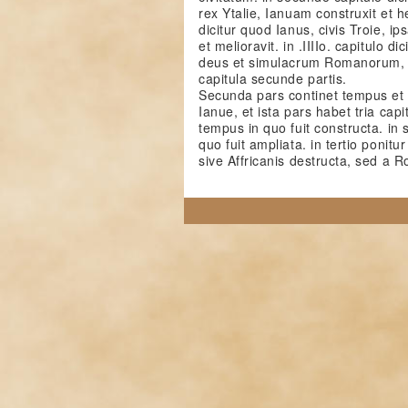
rex Ytalie, Ianuam construxit et hed
dicitur quod Ianus, civis Troie, i
et melioravit. in .IIIIo. capitulo di
deus et simulacrum Romanorum, o
capitula secunde partis.
Secunda pars continet tempus et 
Ianue, et ista pars habet tria capi
tempus in quo fuit constructa. in
quo fuit ampliata. in tertio ponit
sive Affricanis destructa, sed a R