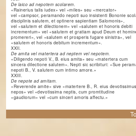
De laico ad nepotem scolarem.
«Rainerius talis iudex» vel «miles» seu «mercator»
vel «campsor, peramando nepoti suo insistenti Bononie scola
disciplinis salutem, et optinere sapientiam Salomonis»,
vel «salutem et dilectionem» vel «salutem et honoris debiti
incrementum» vel «salutem et gratiam apud Deum et homin
promereri», vel «salutem et prosperis fugare sinistra», vel
«salutem et honoris debitum incrementum».
XXII.
De amita vel matertera ad neptem vel nepotem.
«Diligendo nepoti V., B. eius amita» seu «matertera cum
sincera dilectione salutem». Nepti sic scribituri: «Sue pera
nepoti B., V. salutem cum intimo amore.»
XXIII.
De nepote ad amitam.
«Reverende amite» sive «matertere B., R. eius devotissimu
nepos» vel «devotissima neptis, cum promtitudine
«gaudiorum» vel «cum sinceri amoris affectu.»
To