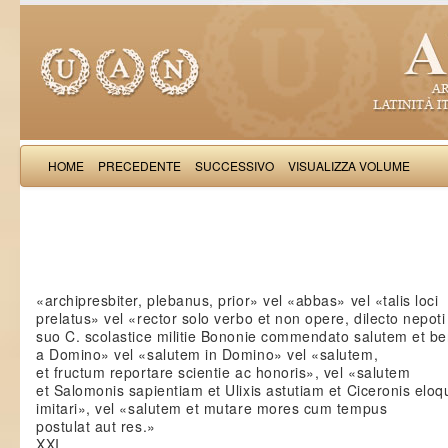
HOME
PRECEDENTE
SUCCESSIVO
VISUALIZZA VOLUME
Guido
«archipresbiter, plebanus, prior» vel «abbas» vel «talis loci
prelatus» vel «rector solo verbo et non opere, dilecto nepoti
suo C. scolastice militie Bononie commendato salutem et b
a Domino» vel «salutem in Domino» vel «salutem,
et fructum reportare scientie ac honoris», vel «salutem
et Salomonis sapientiam et Ulixis astutiam et Ciceronis elo
imitari», vel «salutem et mutare mores cum tempus
postulat aut res.»
XXI.