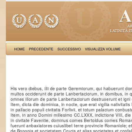
HOME
PRECEDENTE
SUCCESSIVO
VISUALIZZA VOLUME
Petri 
His vero diebus, illi de parte Geremiorum, qui habuerunt dom
multos occiderunt de parte Lanbertaciorum, in domibus, in 
omnes illorum de parte Lanbertaciorum destruxerunt et igni
Item, dicta die dominica, in nocte, que erat vigilia nativitatis 
in pallacio populi civitatis Forlivii, et totum palacium conbus
Item, in anno Domini millesimo CC.LXXX, indictione VIII, die 
in civitate Faventie, dominus comes Bertoldus comes Roman
fuerunt anbaxiatores cuiuslibet terre provincie Romaniole;
de Bononia et societatem Crucis et alias societates et conf