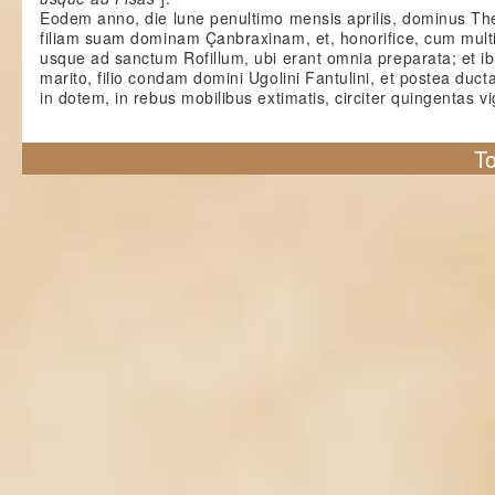
Eodem anno, die lune penultimo mensis aprilis, dominus The
filiam suam dominam Çanbraxinam, et, honorifice, cum mult
usque ad sanctum Rofillum, ubi erant omnia preparata; et i
marito, filio condam domini Ugolini Fantulini, et postea duct
in dotem, in rebus mobilibus extimatis, circiter quingentas vi
To