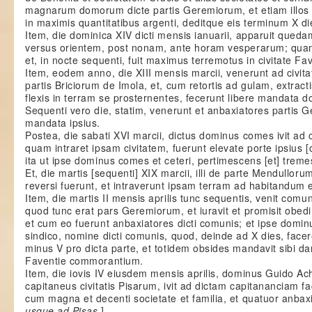
magnarum domorum dicte partis Geremiorum, et etiam illos 
in maximis quantitatibus argenti, deditque eis terminum X 
Item, die dominica XIV dicti mensis ianuarii, apparuit quedam
versus orientem, post nonam, ante horam vesperarum; quam
et, in nocte sequenti, fuit maximus terremotus in civitate Fav
Item, eodem anno, die XIII mensis marcii, venerunt ad civi
partis Briciorum de Imola, et, cum retortis ad gulam, extracti
flexis in terram se prosternentes, fecerunt libere mandata d
Sequenti vero die, statim, venerunt et anbaxiatores partis
mandata ipsius.
Postea, die sabati XVI marcii, dictus dominus comes ivit ad c
quam intraret ipsam civitatem, fuerunt elevate porte ipsius [ci
ita ut ipse dominus comes et ceteri, pertimescens [et] tremes
Et, die martis [sequenti] XIX marcii, illi de parte Mendulloru
reversi fuerunt, et intraverunt ipsam terram ad habitandu
Item, die martis II mensis aprilis tunc sequentis, venit com
quod tunc erat pars Geremiorum, et iuravit et promisit obedi
et cum eo fuerunt anbaxiatores dicti comunis; et ipse domin
sindico, nomine dicti comunis, quod, deinde ad X dies, fac
minus V pro dicta parte, et totidem obsides mandavit sibi da
Faventie commorantium.
Item, die iovis IV eiusdem mensis aprilis, dominus Guido Ach
capitaneus civitatis Pisarum, ivit ad dictam capitananciam fa
cum magna et decenti societate et familia, et quatuor anbax
usque ad Pisas
].