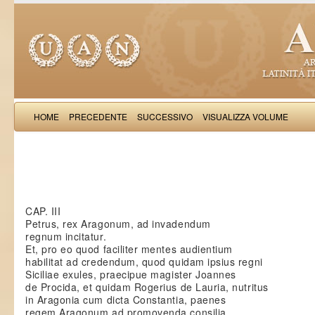
HOME
PRECEDENTE
SUCCESSIVO
VISUALIZZA VOLUME
Saba Malasp
CAP. III
Petrus, rex Aragonum, ad invadendum
regnum incitatur.
Et, pro eo quod faciliter mentes audientium
habilitat ad credendum, quod quidam ipsius regni
Siciliae exules, praecipue magister Joannes
de Procida, et quidam Rogerius de Lauria, nutritus
in Aragonia cum dicta Constantia, paenes
regem Aragonum ad promovenda consilia