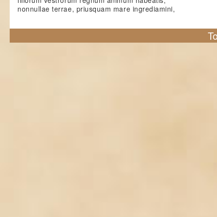
filiorum vestrorum regnum animum habeatis,
nonnullae terrae, priusquam mare ingrediamini,
To