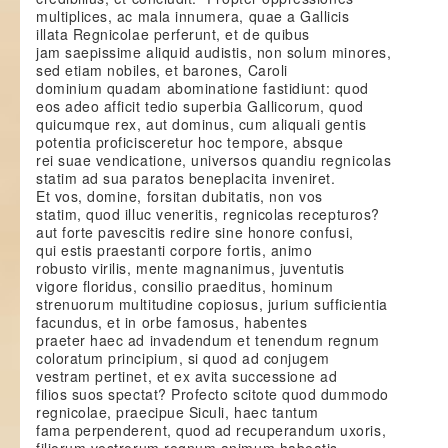
multiplices, ac mala innumera, quae a Gallicis
illata Regnicolae perferunt, et de quibus
jam saepissime aliquid audistis, non solum minores,
sed etiam nobiles, et barones, Caroli
dominium quadam abominatione fastidiunt: quod
eos adeo afficit tedio superbia Gallicorum, quod
quicumque rex, aut dominus, cum aliquali gentis
potentia proficisceretur hoc tempore, absque
rei suae vendicatione, universos quandiu regnicolas
statim ad sua paratos beneplacita inveniret.
Et vos, domine, forsitan dubitatis, non vos
statim, quod illuc veneritis, regnicolas recepturos?
aut forte pavescitis redire sine honore confusi,
qui estis praestanti corpore fortis, animo
robusto virilis, mente magnanimus, juventutis
vigore floridus, consilio praeditus, hominum
strenuorum multitudine copiosus, jurium sufficientia
facundus, et in orbe famosus, habentes
praeter haec ad invadendum et tenendum regnum
coloratum principium, si quod ad conjugem
vestram pertinet, et ex avita successione ad
filios suos spectat? Profecto scitote quod dummodo
regnicolae, praecipue Siculi, haec tantum
fama perpenderent, quod ad recuperandum uxoris,