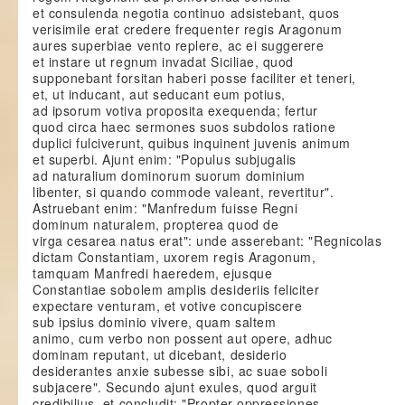
et consulenda negotia continuo adsistebant, quos
verisimile erat credere frequenter regis Aragonum
aures superbiae vento replere, ac ei suggerere
et instare ut regnum invadat Siciliae, quod
supponebant forsitan haberi posse faciliter et teneri,
et, ut inducant, aut seducant eum potius,
ad ipsorum votiva proposita exequenda; fertur
quod circa haec sermones suos subdolos ratione
duplici fulciverunt, quibus inquinent juvenis animum
et superbi. Ajunt enim: "Populus subjugalis
ad naturalium dominorum suorum dominium
libenter, si quando commode valeant, revertitur".
Astruebant enim: "Manfredum fuisse Regni
dominum naturalem, propterea quod de
virga cesarea natus erat": unde asserebant: "Regnicolas
dictam Constantiam, uxorem regis Aragonum,
tamquam Manfredi haeredem, ejusque
Constantiae sobolem amplis desideriis feliciter
expectare venturam, et votive concupiscere
sub ipsius dominio vivere, quam saltem
animo, cum verbo non possent aut opere, adhuc
dominam reputant, ut dicebant, desiderio
desiderantes anxie subesse sibi, ac suae soboli
subjacere". Secundo ajunt exules, quod arguit
credibilius, et concludit: "Propter oppressiones