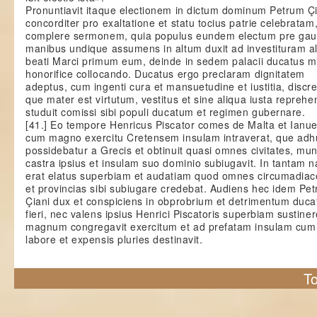
Pronuntiavit itaque electionem in dictum dominum Petrum Ç
concorditer pro exaltatione et statu tocius patrie celebratam,
complere sermonem, quia populus eundem electum pre gau
manibus undique assumens in altum duxit ad investituram al
beati Marci primum eum, deinde in sedem palacii ducatus m
honorifice collocando. Ducatus ergo preclaram dignitatem
adeptus, cum ingenti cura et mansuetudine et iustitia, discre
que mater est virtutum, vestitus et sine aliqua iusta repreh
studuit comissi sibi populi ducatum et regimen gubernare.
[41.] Eo tempore Henricus Piscator comes de Malta et Ianuen
cum magno exercitu Cretensem insulam intraverat, que adh
possidebatur a Grecis et obtinuit quasi omnes civitates, mun
castra ipsius et insulam suo dominio subiugavit. In tantam
erat elatus superbiam et audatiam quod omnes circumadiac
et provincias sibi subiugare credebat. Audiens hec idem Pet
Çiani dux et conspiciens in obprobrium et detrimentum duca
fieri, nec valens ipsius Henrici Piscatoris superbiam sustiner
magnum congregavit exercitum et ad prefatam insulam cu
labore et expensis pluries destinavit.
To