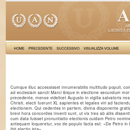
HOME
PRECEDENTE
SUCCESSIVO
VISUALIZZA VOLUME
: Hist
Cumque illuc accessisset innumerabilis multitudo populi, co
ad ecclesiam sancti Marci ibique in electione secundum mo
precedente, mense videlicet Augusto in vigilia salvatoris nos
Christi, electi fuerunt XL sapientes et legales viri ad facien
electionem. Qui cedentes in partem, divina disponente gratia,
brevi hora concordes inventi sunt, ut vix tres ab aliis dissenti
cum data fuisset pronuntiatio electionis cuidam Petro nomin
antequam loqueretur, vox de populo facta est: «De Petro in
ibit electio ista».