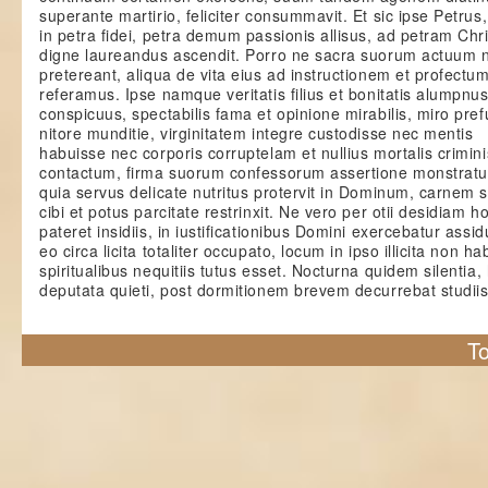
superante martirio, feliciter consummavit. Et sic ipse Petrus,
in petra fidei, petra demum passionis allisus, ad petram Chr
digne laureandus ascendit. Porro ne sacra suorum actuum 
pretereant, aliqua de vita eius ad instructionem et profectu
referamus. Ipse namque veritatis filius et bonitatis alumpnu
conspicuus, spectabilis fama et opinione mirabilis, miro pref
nitore munditie, virginitatem integre custodisse nec mentis
habuisse nec corporis corruptelam et nullius mortalis crimin
contactum, firma suorum confessorum assertione monstratur
quia servus delicate nutritus protervit in Dominum, carnem
cibi et potus parcitate restrinxit. Ne vero per otii desidiam ho
pateret insidiis, in iustificationibus Domini exercebatur assid
eo circa licita totaliter occupato, locum in ipso illicita non ha
spiritualibus nequitiis tutus esset. Nocturna quidem silentia
deputata quieti, post dormitionem brevem decurrebat studii
To