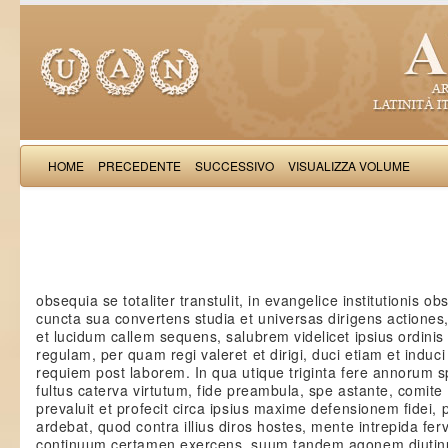
HOME
PRECEDENTE
SUCCESSIVO
VISUALIZZA VOLUME
Iordanus cardinalis: Inno
obsequia se totaliter transtulit, in evangelice institutionis o
cuncta sua convertens studia et universas dirigens actiones
et lucidum callem sequens, salubrem videlicet ipsius ordinis
regulam, per quam regi valeret et dirigi, duci etiam et induc
requiem post laborem. In qua utique triginta fere annorum s
fultus caterva virtutum, fide preambula, spe astante, comite c
prevaluit et profecit circa ipsius maxime defensionem fidei, 
ardebat, quod contra illius diros hostes, mente intrepida ferv
continuum certamen exercens, suum tandem agonem diutinum