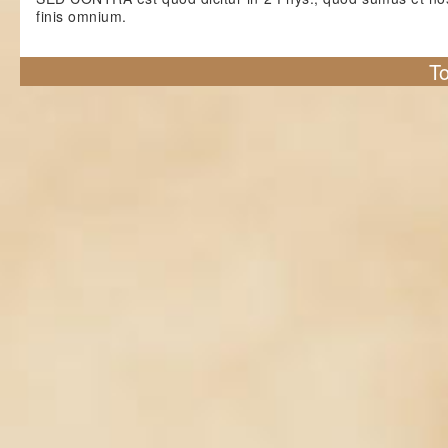
finis omnium.
To