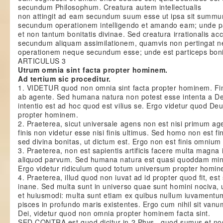
secundum Philosophum. Creatura autem intellectualis
non attingit ad eam secundum suum esse ut ipsa sit summ
secundum operationem intelligendo et amando eam; unde par
et non tantum bonitatis divinae. Sed creatura irrationalis ac
secundum aliquam assimilationem, quamvis non pertingat
operationem neque secundum esse; unde est particeps bonita
ARTICULUS 3
Utrum omnia sint facta propter hominem.
Ad tertium sic proceditur.
1. VIDETUR quod non omnia sint facta propter hominem. Fin
ab agente. Sed humana natura non potest esse intenta a Deo
intentio est ad hoc quod est vilius se. Ergo videtur quod De
propter hominem.
2. Praeterea, sicut universale agens non est nisi primum age
finis non videtur esse nisi finis ultimus. Sed homo non est fi
sed divina bonitas, ut dictum est. Ergo non est finis omnium
3. Praeterea, non est sapientis artificis facere multa magna
aliquod parvum. Sed humana natura est quasi quoddam min
Ergo videtur ridiculum quod totum universum propter homine
4. Praeterea, illud quod non iuvat ad id propter quod fit, est
inane. Sed multa sunt in universo quae sunt homini nociva, 
et huiusmodi: multa sunt etiam ex quibus nullum iuvamentum 
pisces in profundo maris existentes. Ergo cum nihil sit vanu
Dei, videtur quod non omnia propter hominem facta sint.
SED CONTRA est quod dicitur in 2 Phys., quod sumus et 