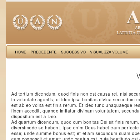
HOME
PRECEDENTE
SUCCESSIVO
VISUALIZZA VOLUME
Thomas Aquinas: Scr
V
Ad tertium dicendum, quod finis non est causa rei, nisi se
in voluntate agentis; et ideo ipsa bonitas divina secundum
est ab eo volita est finis rerum. Et ideo tunc unaquaeque 
finem accedit, quando imitatur divinam voluntatem, secund
dispositum est a Deo.
Ad quartum dicendum, quod cum bonitas Dei sit finis rerum,
diversimode se habent. Ipse enim Deus habet eam perfec
esse; unde summe bonus est; et etiam secundum suam oper
eam cognoscit et amat: unde beatus est, quia beatitudo est 