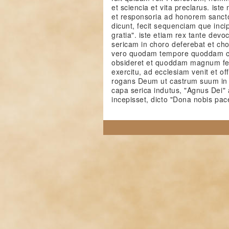
et sciencia et vita preclarus. ist
et responsoria ad honorem sanct
dicunt, fecit sequenciam que incipi
gratia". iste etiam rex tante devo
sericam in choro deferebat et ch
vero quodam tempore quoddam cas
obsideret et quoddam magnum fe
exercitu, ad ecclesiam venit et of
rogans Deum ut castrum suum in 
capa serica indutus, "Agnus Dei" 
incepisset, dicto "Dona nobis pace