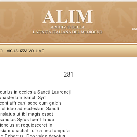
UN
VO
VISUALIZZA VOLUME
Iacobus de Varagine: Chronica civitatis Ianuensis
281
urius in ecclesia Sancti Laurencij
onasterium Sancti Syri
aceni affricani sepe cum galeis
. et ideo ad ecclesiam Sancti
anslatus ut ibi magis esset
anctus Syrus fuerit Ianue
iencius ut requiesceret in
esia monachali. circa hec tempora
ne Robertus, Deo valde devotus