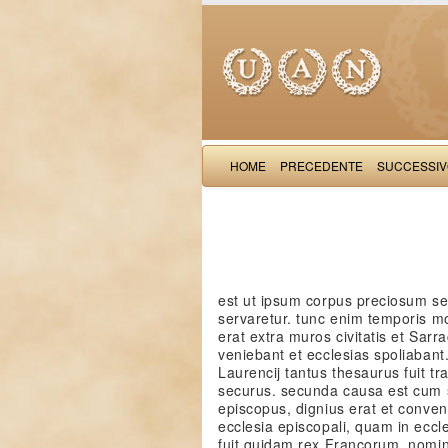
HOME
PRECEDENTE
SUCCESSI
est ut ipsum corpus preciosum sec
servaretur. tunc enim temporis m
erat extra muros civitatis et Sarr
veniebant et ecclesias spoliabant
Laurencij tantus thesaurus fuit tr
securus. secunda causa est cum s
episcopus, dignius erat et conven
ecclesia episcopali, quam in eccl
fuit quidam rex Francorum, nomi