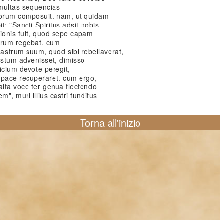
e multas sequencias
orum composuit. nam, ut quidam
t: "Sancti Spiritus adsit nobis
cionis fuit, quod sepe capam
orum regebat. cum
trum suum, quod sibi rebellaverat,
stum advenisset, dimisso
ficium devote peregit,
pace recuperaret. cum ergo,
alta voce ter genua flectendo
m", muri illius castri funditus
Torna all'inizio