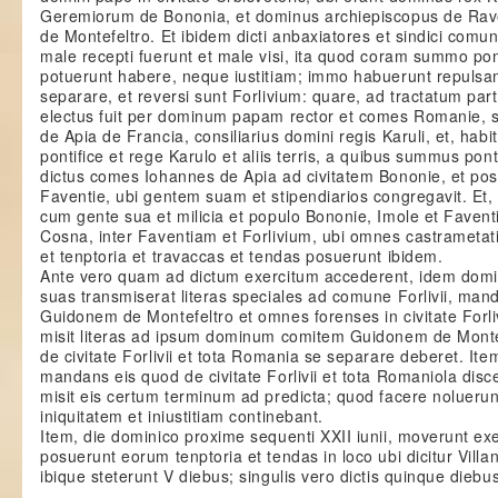
Geremiorum de Bononia, et dominus archiepiscopus de Ra
de Montefeltro. Et ibidem dicti anbaxiatores et sindici comun
male recepti fuerunt et male visi, ita quod coram summo pon
potuerunt habere, neque iustitiam; immo habuerunt repulsam
separare, et reversi sunt Forlivium: quare, ad tractatum p
electus fuit per dominum papam rector et comes Romanie, s
de Apia de Francia, consiliarius domini regis Karuli, et, habi
pontifice et rege Karulo et aliis terris, a quibus summus pont
dictus comes Iohannes de Apia ad civitatem Bononie, et pos
Faventie, ubi gentem suam et stipendiarios congregavit. Et, 
cum gente sua et milicia et populo Bononie, Imole et Faventi
Cosna, inter Faventiam et Forlivium, ubi omnes castrametati
et tenptoria et travaccas et tendas posuerunt ibidem.
Ante vero quam ad dictum exercitum accederent, idem dom
suas transmiserat literas speciales ad comune Forlivii, ma
Guidonem de Montefeltro et omnes forenses in civitate Forl
misit literas ad ipsum dominum comitem Guidonem de Montefe
de civitate Forlivii et tota Romania se separare deberet. It
mandans eis quod de civitate Forlivii et tota Romaniola disc
misit eis certum terminum ad predicta; quod facere noluer
iniquitatem et iniustitiam continebant.
Item, die dominico proxime sequenti XXII iunii, moverunt exe
posuerunt eorum tenptoria et tendas in loco ubi dicitur Villano
ibique steterunt V diebus; singulis vero dictis quinque diebus