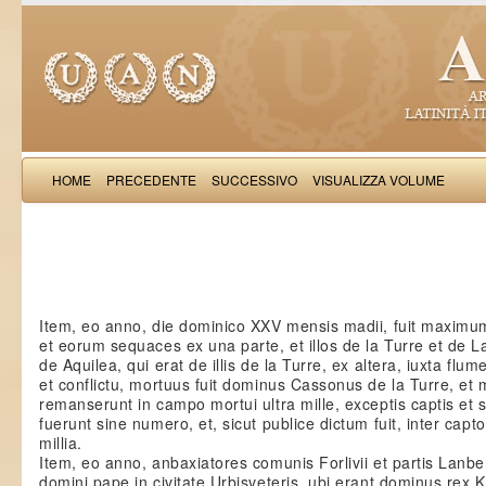
HOME
PRECEDENTE
SUCCESSIVO
VISUALIZZA VOLUME
Petri 
Item, eo anno, die dominico XXV mensis madii, fuit maximu
et eorum sequaces ex una parte, et illos de la Turre et de 
de Aquilea, qui erat de illis de la Turre, ex altera, iuxta flu
et conflictu, mortuus fuit dominus Cassonus de la Turre, et m
remanserunt in campo mortui ultra mille, exceptis captis et s
fuerunt sine numero, et, sicut publice dictum fuit, inter capto
millia.
Item, eo anno, anbaxiatores comunis Forlivii et partis Lanb
domini pape in civitate Urbisveteris, ubi erant dominus rex K