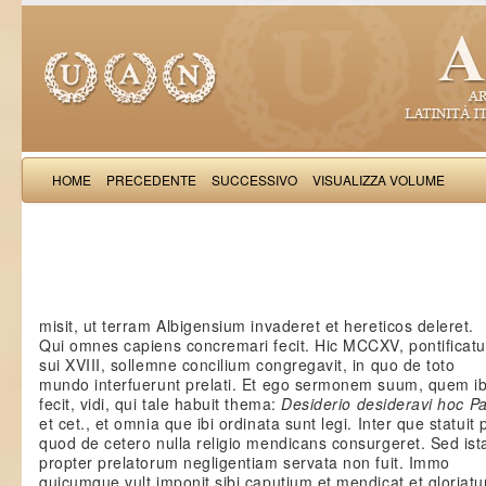
HOME
PRECEDENTE
SUCCESSIVO
VISUALIZZA VOLUME
Salimb
misit, ut terram Albigensium invaderet et hereticos deleret.
Qui omnes capiens concremari fecit. Hic MCCXV, pontificat
sui XVIII, sollemne concilium congregavit, in quo de toto
mundo interfuerunt prelati. Et ego sermonem suum, quem ib
fecit, vidi, qui tale habuit thema:
Desiderio desideravi hoc P
et cet., et omnia que ibi ordinata sunt legi. Inter que statuit
quod de cetero nulla religio mendicans consurgeret. Sed ista
propter prelatorum negligentiam servata non fuit. Immo
quicumque vult imponit sibi caputium et mendicat et gloriatu