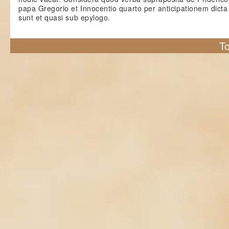
papa Gregorio et Innocentio quarto per anticipationem dicta
sunt et quasi sub epylogo.
To