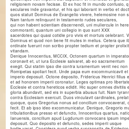
religionem novam fecisse. Et ex hoc fit in mundo confusio, q
seculares inde gravantur, et his qui laborant in verbo et doct
quos statuit Dominus de Evangelio vivere, helemosine non su
Nam tantum relinquunt in testamento rudes seculares,
qui non habent scientiam discernendi, uni muliercule in her
commoranti, quantum uni collegio in quo sunt XXX
sacerdotes qui quasi cotidie pro vivis et mortuis celebrant. 
Dominus et quod non bene fit mutes in melius. Cetera que i
ordinate fuerunt non scribo propter tedium et propter prolix
vitandam.
Denique Innocentius, MCCIX, Octonem quartum in imperat
coronavit et, ut iura Ecclesie salvaret, ab eo sacramentum
exegit. Qui statim ipso die contra iuramentum venit nec non 
Romipetas spoliari fecit. Unde papa eum excommunicavit et
imperio deposuit. Octone deposito, Fridericus Henrici filius el
et ad honorem imperii coronatur. Leges optimas pro libertat
Ecclesie et contra hereticos edidit. Hic super omnes divitiis 
gloria abundavit, sed eis in superbia abusus fuit. Nam tyra
contra Ecclesiam exercuit. Duos vinculavit cardinales, prela
quoque, quos Gregorius nonus ad concilium convocaverat, 
fecit. Et ab ipso ideo excommunicatur. Denique, Gregorio mu
tribulationibus presso et defuncto, Innocentius quartus, nati
Ianuensis, concilium apud Lugdunum convocans ipsum imp
deposuit. Quo deposito et defuncto, sedes imperii usque
hodie vacat. Considera quod verba supraposita de Friderico