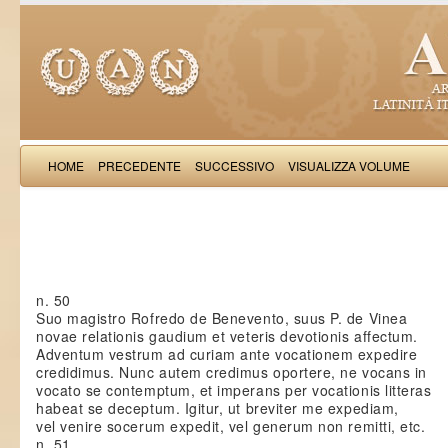
HOME
PRECEDENTE
SUCCESSIVO
VISUALIZZA VOLUME
Petrus de Vinea: Epis
n. 50
Suo magistro Rofredo de Benevento, suus P. de Vinea
novae relationis gaudium et veteris devotionis affectum.
Adventum vestrum ad curiam ante vocationem expedire
credidimus. Nunc autem credimus oportere, ne vocans in
vocato se contemptum, et imperans per vocationis litteras
habeat se deceptum. Igitur, ut breviter me expediam,
vel venire socerum expedit, vel generum non remitti, etc.
n. 51