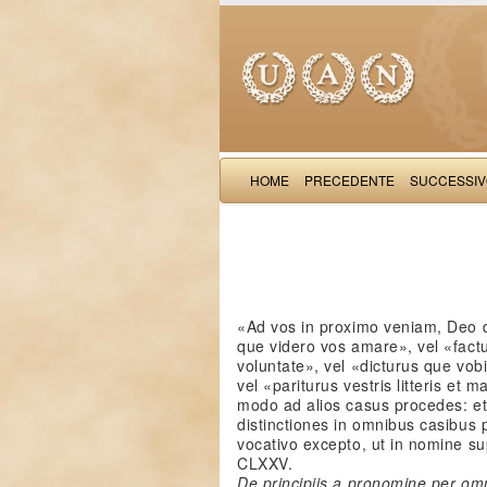
HOME
PRECEDENTE
SUCCESSI
«Ad vos in proximo veniam, Deo 
que videro vos amare», vel «fact
voluntate», vel «dicturus que vo
vel «pariturus vestris litteris et
modo ad alios casus procedes: et i
distinctiones in omnibus casibus p
vocativo excepto, ut in nomine su
CLXXV.
De principiis a pronomine per om