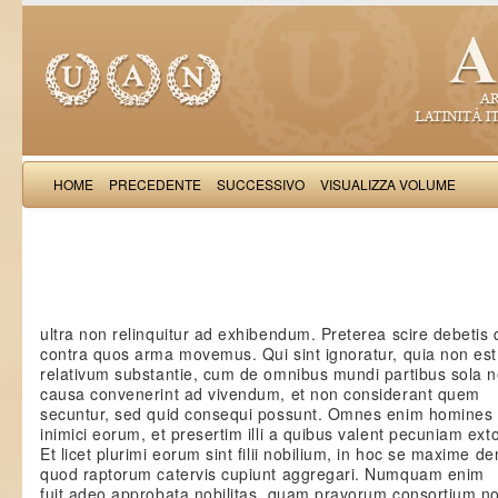
HOME
PRECEDENTE
SUCCESSIVO
VISUALIZZA VOLUME
Boncompagnus de S
ultra non relinquitur ad exhibendum. Preterea scire debetis 
contra quos arma movemus. Qui sint ignoratur, quia non es
relativum substantie, cum de omnibus mundi partibus sola n
causa convenerint ad vivendum, et non considerant quem
secuntur, sed quid consequi possunt. Omnes enim homines 
inimici eorum, et presertim illi a quibus valent pecuniam ext
Et licet plurimi eorum sint filii nobilium, in hoc se maxime de
quod raptorum catervis cupiunt aggregari. Numquam enim
fuit adeo approbata nobilitas, quam pravorum consortium no