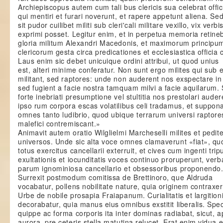
Archiepiscopus autem cum tali bus clericis sua celebrat offic
qui mentiri et furari noverunt, et rapere appetunt aliena. Se
sit pudor cuilibet militi sub cleri'cali militare vexillo, vix verbi
exprimi posset. Legitur enim, et in perpetua memoria retineb
gloria militum Alexandri Macedonis, et maximorum principum
clericorum gesta circa predicationes et ecclesiastica officia 
Laus enim sic debet unicuique ordini attribui, ut quod unius
est, alteri minime conferatur. Non sunt ergo milites qui sub 
militant, sed raptores: unde non auderent nos exspectare in 
sed fugient a facie nostra tamquam milvi a facie aquilarum. 
forte inebriati presumptione vel stultitia nos prestolari auder
ipso rum corpora escas volatilibus celi tradamus, et suppo
omnes tanto ludibrio, quod ubique terrarum universi raptore
malefici contremiscant.»
Animavit autem oratio Wilglielmi Marcheselli milites et pedit
universos. Unde sic alta voce omnes clamaverunt «fiat», qu
totus exercitus cancellarii exterruit, et cives cum ingenti trip
exultationis et iocunditatis voces continuo proruperunt, ver
parum ignominiosa cancellario et obsessoribus proponendo
Surrexit postmodum comitissa de Brettinoro, que Aldruda
vocabatur, pollens nobilitate nature, quia originem contraxer
Urbe de nobile prosapia Fraiapanum. Curialitatis et largitionis
decorabatur, quia manus eius omnibus exstitit liberalis. Spe
quippe ac forma corporis ita inter dominas radiabat, sicut, 
aurora, pre ceteris stella matutina relucet. Erat enim vidua e