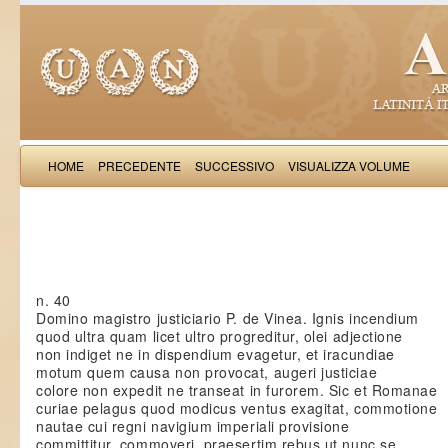
HOME
PRECEDENTE
SUCCESSIVO
VISUALIZZA VOLUME
Petrus de Vinea: Epis
n. 40
Domino magistro justiciario P. de Vinea. Ignis incendium
quod ultra quam licet ultro progreditur, olei adjectione
non indiget ne in dispendium evagetur, et iracundiae
motum quem causa non provocat, augeri justiciae
colore non expedit ne transeat in furorem. Sic et Romanae
curiae pelagus quod modicus ventus exagitat, commotione
nautae cui regni navigium imperiali provisione
committitur, commoveri, praesertim rebus ut nunc se