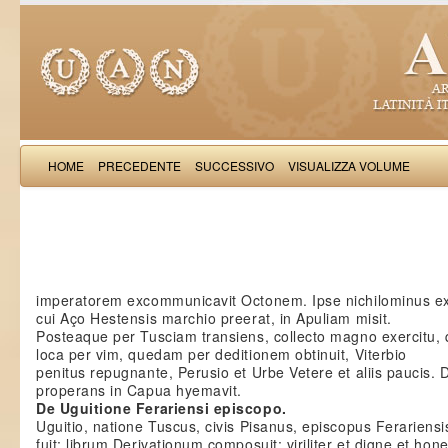
HOME
PRECEDENTE
SUCCESSIVO
VISUALIZZA VOLUME
Salimb
imperatorem excommunicavit Octonem. Ipse nichilominus ex
cui Aço Hestensis marchio preerat, in Apuliam misit.
Posteaque per Tusciam transiens, collecto magno exercitu
loca per vim, quedam per deditionem obtinuit, Viterbio
penitus repugnante, Perusio et Urbe Vetere et aliis paucis. 
properans in Capua hyemavit.
De Uguitione Ferariensi episcopo.
Uguitio, natione Tuscus, civis Pisanus, episcopus Ferariensi
fuit; librum Derivationum composuit; viriliter et digne et hon