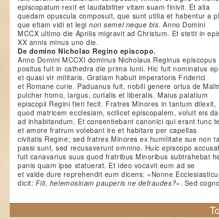
episcopatum rexit et laudabiliter vitam suam finivit. Et alia
quedam opuscula composuit, que sunt utilia et habentur a pl
que etiam vidi et legi
non semel neque bis
. Anno Domini
MCCX ultimo die Aprilis migravit ad Christum. Et stetit in ep
XX annis minus uno die.
De domino Nicholao Regino episcopo.
Anno Domini MCCXI dominus Nicholaus Reginus episcopus
positus fuit in cathedra die prima Iunii. Hic fuit nominatus e
et quasi vir militaris. Gratiam habuit imperatoris Friderici
et Romane curie. Paduanus fuit, nobili genere ortus de Malt
pulcher homo, largus, curialis et liberalis. Maius palatium
episcopii Regini fieri fecit. Fratres Minores in tantum dilexit,
quod matricem ecclesiam, scilicet episcopalem, voluit eis da
ad inhabitandum. Et consentiebant canonici qui erant tunc t
et amore fratrum volebant ire et habitare per capellas
civitatis Regine; sed fratres Minores ex humilitate sue non ta
passi sunt, sed recusaverunt omnino. Huic episcopo accusa
fuit canavarius suus quod fratribus Minoribus subtrahebat 
panis quam ipse statuerat. Et ideo vocavit eum ad se
et valde dure reprehendit eum dicens: «Nonne Ecclesiasticus
dicit:
Fili, helemosinam pauperis ne defraudes?
». Sed cogn
To