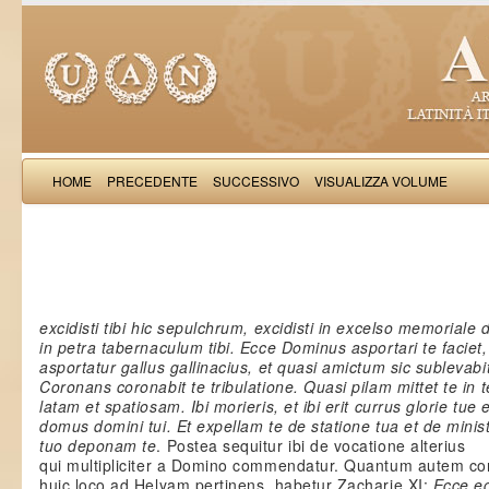
HOME
PRECEDENTE
SUCCESSIVO
VISUALIZZA VOLUME
Salimb
excidisti tibi hic sepulchrum, excidisti in excelso memoriale d
in petra tabernaculum tibi. Ecce Dominus asportari te faciet,
asportatur gallus gallinacius, et quasi amictum sic sublevabit
Coronans coronabit te tribulatione. Quasi pilam mittet te in 
latam et spatiosam. Ibi morieris, et ibi erit currus glorie tue 
domus domini tui. Et expellam te de statione tua et de minis
tuo deponam te
. Postea sequitur ibi de vocatione alterius
qui multipliciter a Domino commendatur. Quantum autem co
huic loco ad Helyam pertinens, habetur Zacharie XI:
Ecce e