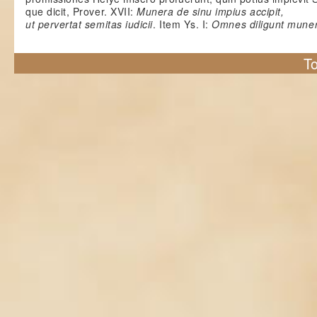
que dicit, Prover. XVII:
Munera de sinu impius accipit,
ut pervertat semitas iudicii
. Item Ys. I:
Omnes diligunt mune
To