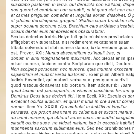
suscitabo pastorem in terra, qui derelicta non visitabit, disp
non queret et contritum non sanabit, et id quod stat non enut
et carnes pinguium comedet et ungulas eorum dissolvet. O 
et ydolum derelinquens gregem! Gladius super brachium eiu
super oculum dextrum eius. Brachium eius ariditate siccabitu
oculus dexter eius tenebrescens obscurabitur
.
Sextus defectus fratris Helye fuit quia ministros provinciales
affligebat et vituperabat, nisi redimerent vexationem suam
tributa solvendo et sibi munera dando, iuxta verbum quod s
est, Prover. XXI:
Munus absconditum extinguit iras, et
donum in sinu indignationem maximam
. Accipiebat enim ips
miser munera, faciens contra Scripturam que dicit, Deutero.
Non accipies personam nec munera, quia munera excecant 
sapientium et mutant verba iustorum
. Exemplum Alberti Balç
iudicis Faventini, qui mutavit verba sua, postquam audivit
quod rusticus donaverat sibi porcum. Item additur ibi:
Iuste
quod iustum est persequeris, ut vivas et possideas terram 
Dominus Deus tuus dederit tibi
. Item Eccli. XX:
Exenia et do
excecant oculos iudicum, et quasi mutus in ore avertit corre
eorum
. Item Ys. XXXIII:
Qui ambulat in iustitiis et loquitur
veritates, qui proicit avaritiam ex calumnia et excutit manus
ab omni munere, qui obturat aures suas, ne audiat sanguin
claudit oculos suos, ne videat malum: iste in excelsis habitab
munimenta saxorum sublimitas eius
. Sed nec prohibitiones 
promissiones Helye misero profuerunt, quin potius implevit 