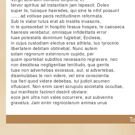
fervor spiritus ad instantiam jam tepescit. Doleo
super te, tuosque haeredes, qui sine te nihil possunt
...... ad votivae pacis rectitudinem reformata.
Sub te viator tutus erat ab insidiis invasoris,
in te quiescebat in hospitio fessus hospes, te caecaeca
haeresis verebatur, omnisque infidelitatis error
tuae potestatis dominium fugiebat; Ecclesia,
in cujus custodiam electus eras athleta, tuo tyrocinio
libertatem debitam obtinebat. Nunc autem
solam regnorum externorum cupido, per
quam oportebat subditos necessario regravare, nec
non desidiosa negligentiae lentitudo, qua gentis
tuae non advertebas excessus, aut, si advertebas,
dissimulabas te non videre, vel sine conscientia
tua fieri quod videre debebas, tui judicii acumen
offuscant. Non enim caret scrupulo societatis occultae,
qui manifesto facinori desinit obviare:
ecce jam ultra non vales occurrere, aut subvenire
gravatus. Jam enim regnicolarum animas unus
To