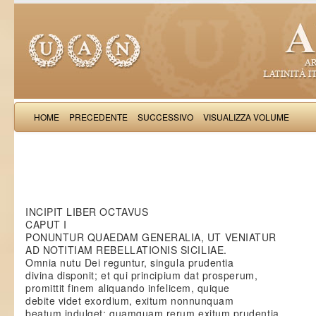
HOME
PRECEDENTE
SUCCESSIVO
VISUALIZZA VOLUME
Saba Malasp
INCIPIT LIBER OCTAVUS
CAPUT I
PONUNTUR QUAEDAM GENERALIA, UT VENIATUR
AD NOTITIAM REBELLATIONIS SICILIAE.
Omnia nutu Dei reguntur, singula prudentia
divina disponit; et qui principium dat prosperum,
promittit finem aliquando infelicem, quique
debite videt exordium, exitum nonnunquam
beatum indulget: quamquam rerum exitum prudentia