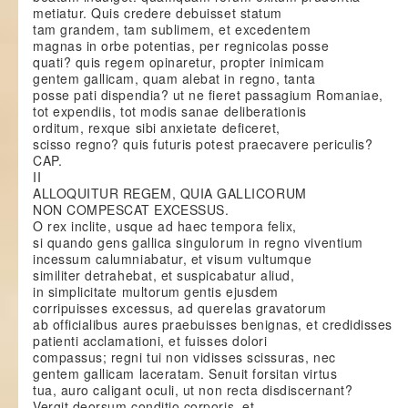
metiatur. Quis credere debuisset statum
tam grandem, tam sublimem, et excedentem
magnas in orbe potentias, per regnicolas posse
quati? quis regem opinaretur, propter inimicam
gentem gallicam, quam alebat in regno, tanta
posse pati dispendia? ut ne fieret passagium Romaniae,
tot expendiis, tot modis sanae deliberationis
orditum, rexque sibi anxietate deficeret,
scisso regno? quis futuris potest praecavere periculis?
CAP.
II
ALLOQUITUR REGEM, QUIA GALLICORUM
NON COMPESCAT EXCESSUS.
O rex inclite, usque ad haec tempora felix,
si quando gens gallica singulorum in regno viventium
incessum calumniabatur, et visum vultumque
similiter detrahebat, et suspicabatur aliud,
in simplicitate multorum gentis ejusdem
corripuisses excessus, ad querelas gravatorum
ab officialibus aures praebuisses benignas, et credidisses
patienti acclamationi, et fuisses dolori
compassus; regni tui non vidisses scissuras, nec
gentem gallicam laceratam. Senuit forsitan virtus
tua, auro caligant oculi, ut non recta disdiscernant?
Vergit deorsum conditio corporis, et