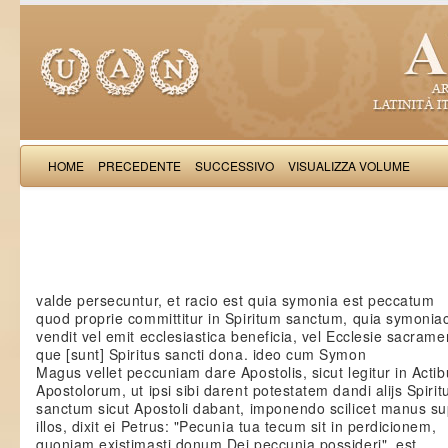
HOME
PRECEDENTE
SUCCESSIVO
VISUALIZZA VOLUME
Iacobus de Varagi
valde persecuntur, et racio est quia symonia est peccatum
quod proprie committitur in Spiritum sanctum, quia symonia
vendit vel emit ecclesiastica beneficia, vel Ecclesie sacrame
que [sunt] Spiritus sancti dona. ideo cum Symon
Magus vellet peccuniam dare Apostolis, sicut legitur in Acti
Apostolorum, ut ipsi sibi darent potestatem dandi alijs Spiri
sanctum sicut Apostoli dabant, imponendo scilicet manus s
illos, dixit ei Petrus: "Pecunia tua tecum sit in perdicionem,
quoniam existimasti donum Dei peccunia possideri". est