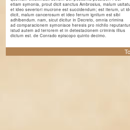
etiam symonia, prout dicit sanctus Ambrosius, malum usita
et ideo severiori mucrone est succidendum; est iterum, ut i
dicit, malum cancerosum et ideo ferrum ignitum est sibi
adhibendum. nam, sicut dicitur in Decreto, omnia crimina
ad comparacionem symoniace heresis pro nichilo reputantur
istud autem ad terrorem et in detestacionem criminis illius
dictum est. de Conrado episcopo quinto decimo.
To