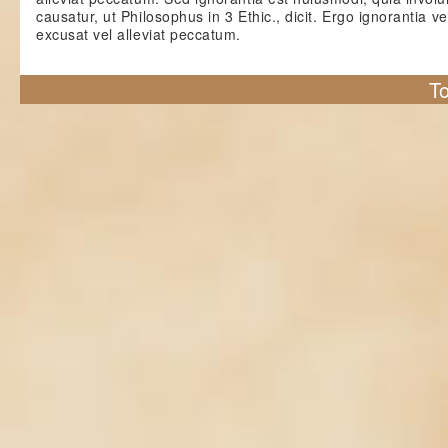
causatur, ut Philosophus in 3 Ethic., dicit. Ergo ignorantia ve
excusat vel alleviat peccatum.
To