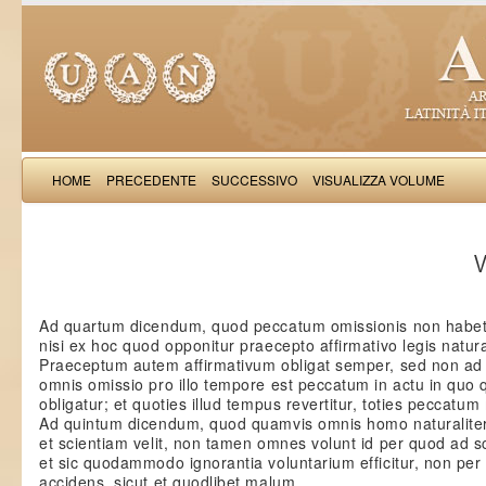
HOME
PRECEDENTE
SUCCESSIVO
VISUALIZZA VOLUME
Thomas Aquinas: Scr
V
Ad quartum dicendum, quod peccatum omissionis non habet
nisi ex hoc quod opponitur praecepto affirmativo legis natural
Praeceptum autem affirmativum obligat semper, sed non ad 
omnis omissio pro illo tempore est peccatum in actu in quo
obligatur; et quoties illud tempus revertitur, toties peccatum 
Ad quintum dicendum, quod quamvis omnis homo naturaliter
et scientiam velit, non tamen omnes volunt id per quod ad s
et sic quodammodo ignorantia voluntarium efficitur, non per
accidens, sicut et quodlibet malum.