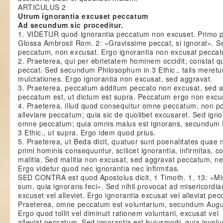
ARTICULUS 2
Utrum ignorantia excuset peccatum
Ad secundum sic proceditur.
1. VIDETUR quod ignorantia peccatum non excuset. Primo p
Glossa Ambrosii Rom. 2: «Gravissime peccat, si ignorat». 
peccatum, non excusat. Ergo ignorantia non excusat pecca
2. Praeterea, qui per ebrietatem hominem occidit, constat 
peccat. Sed secundum Philosophum in 3 Ethic., talis meretu
mulctationes. Ergo ignorantia non excusat, sed aggravat.
3. Praeterea, peccatum additum peccato non excusat, sed a
peccatum est, ut dictum est supra. Peccatum ergo non excu
4. Praeterea, illud quod consequitur omne peccatum, non po
alleviare peccatum; quia sic de quolibet excusaret. Sed igno
omne peccatum; quia omnis malus est ignorans, secundum 
3 Ethic., ut supra. Ergo idem quod prius.
5. Praeterea, ut Beda dicit, quatuor sunt poenalitates quae
primi hominis consequuntur, scilicet ignorantia, infirmitas, c
malitia. Sed malitia non excusat, sed aggravat peccatum, n
Ergo videtur quod nec ignorantia nec infirmitas.
SED CONTRA est quod Apostolus dicit, 1 Timoth. 1, 13: «M
sum, quia ignorans feci». Sed nihil provocat ad misericordi
excuset vel alleviet. Ergo ignorantia excusat vel alleviat pe
Praeterea, omne peccatum est voluntarium, secundum Augu
Ergo quod tollit vel diminuit rationem voluntarii, excusat vel
alleviat peccatum. Sed ignorantia est huiusmodi, quia invol