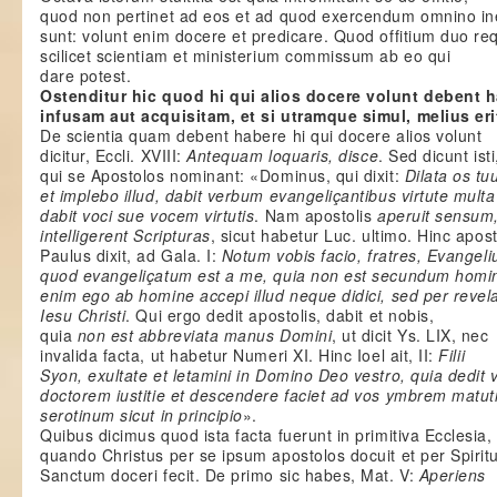
quod non pertinet ad eos et ad quod exercendum omnino in
sunt: volunt enim docere et predicare. Quod offitium duo requ
scilicet scientiam et ministerium commissum ab eo qui
dare potest.
Ostenditur hic quod hi qui alios docere volunt debent 
infusam aut acquisitam, et si utramque simul, melius eri
De scientia quam debent habere hi qui docere alios volunt
dicitur, Eccli. XVIII:
Antequam loquaris, disce
. Sed dicunt isti
qui se Apostolos nominant: «Dominus, qui dixit:
Dilata os tu
et implebo illud, dabit verbum evangeliçantibus virtute multa
dabit voci sue vocem virtutis
. Nam apostolis
aperuit sensum,
intelligerent Scripturas
, sicut habetur Luc. ultimo. Hinc apos
Paulus dixit, ad Gala. I:
Notum vobis facio, fratres, Evangel
quod evangeliçatum est a me, quia non est secundum hom
enim ego ab homine accepi illud neque didici, sed per reve
Iesu Christi
. Qui ergo dedit apostolis, dabit et nobis,
quia
non est abbreviata manus Domini
, ut dicit Ys. LIX, nec
invalida facta, ut habetur Numeri XI. Hinc Ioel ait, II:
Filii
Syon, exultate et letamini in Domino Deo vestro, quia dedit 
doctorem iustitie et descendere faciet ad vos ymbrem matut
serotinum sicut in principio
».
Quibus dicimus quod ista facta fuerunt in primitiva Ecclesia,
quando Christus per se ipsum apostolos docuit et per Spiri
Sanctum doceri fecit. De primo sic habes, Mat. V:
Aperiens