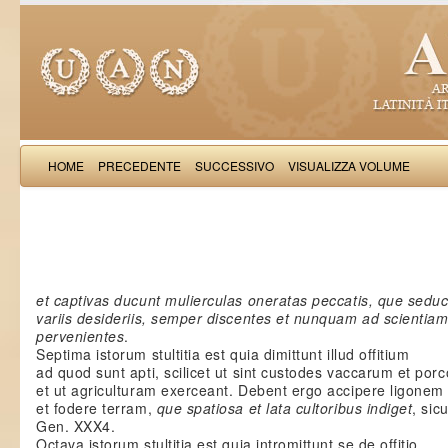
HOME
PRECEDENTE
SUCCESSIVO
VISUALIZZA VOLUME
Salimb
et captivas ducunt mulierculas oneratas peccatis, que sedu
variis desideriis, semper discentes et nunquam ad scientiam 
pervenientes
.
Septima istorum stultitia est quia dimittunt illud offitium
ad quod sunt apti, scilicet ut sint custodes vaccarum et por
et ut agriculturam exerceant. Debent ergo accipere ligonem
et fodere terram,
que spatiosa et lata cultoribus indiget
, sicu
Gen. XXX4.
Octava istorum stultitia est quia intromittunt se de offitio,