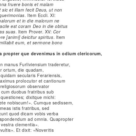
bona fruere bonis et malam
sic et illam fecit Deus, ut non
 querimonias
. Item Eccli. XI:
alorum et in die malorum ne
ile est coram Deo in die obitus
ias suas
. Item Prover. XV:
Cor
e [animi] deicitur spiritus
. Item
umiliabit eum, et sermone bono
lla propter que devenimus in odium clericorum,
in manus Furliviensium traderetur,
er ortum, die quadam,
quidam secularis Ferariensis,
maximus prolocutor et cantionum
 religiosorum observator
 cum duobus fratribus sub
 questiones; dixitque michi:
edete nobiscum!». Cumque sedissem,
meas istis fratribus, sed
cunt quod dicam vobis verba
respondendum ad omnia. Quapropter
o vestra clementia».
ultis». Et dixit: «Noveritis