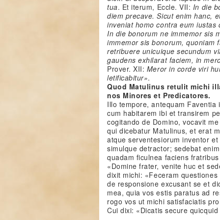
tua
. Et iterum, Eccle. VII:
In die 
diem precave. Sicut enim hanc, et 
inveniat homo contra eum iustas
In die bonorum ne immemor sis m
immemor sis bonorum, quoniam fac
retribuere unicuique secundum v
gaudens exhilarat faciem, in meror
Prover. XII:
Meror in corde viri h
letificabitur»
.
Quod Matulinus retulit michi i
nos Minores et Predicatores.
Illo tempore, antequam Faventia 
cum habitarem ibi et transirem p
cogitando de Domino, vocavit me 
qui dicebatur Matulinus, et erat 
atque serventesiorum inventor et
simulque detractor; sedebat enim
quadam ficulnea faciens fratribus
«Domine frater, venite huc et s
dixit michi: «Feceram questiones 
de responsione excusant se et di
mea, quia vos estis paratus ad 
rogo vos ut michi satisfaciatis pr
Cui dixi: «Dicatis secure quicquid v