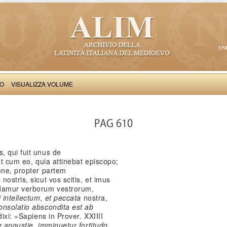
UN
VO
VISUALIZZA VOLUME
Salimbene de Adam: Cronica
PAG 610
, qui fuit unus de
at cum eo, quia attinebat episcopo;
ene, propter partem
ostris, sicut vos scitis, et imus
damur verborum vestrorum,
i intellectum, et peccata
nostra,
onsolatio abscondita est ab
ixi: «Sapiens in Prover. XXIIII
e angustie, imminuetur fortitudo