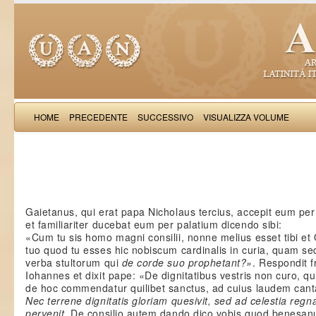
HOME
PRECEDENTE
SUCCESSIVO
VISUALIZZA VOLUME
Salimb
Gaietanus, qui erat papa Nicholaus tercius, accepit eum p
et familiariter ducebat eum per palatium dicendo sibi:
«Cum tu sis homo magni consilii, nonne melius esset tibi et 
tuo quod tu esses hic nobiscum cardinalis in curia, quam se
verba stultorum qui
de corde suo prophetant?»
. Respondit f
Iohannes et dixit pape: «De dignitatibus vestris non curo, qu
de hoc commendatur quilibet sanctus, ad cuius laudem cant
Nec terrene dignitatis gloriam quesivit, sed ad celestia regn
pervenit
. De consilio autem dando dico vobis quod benesa