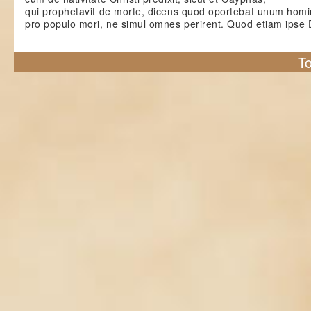
qui prophetavit de morte, dicens quod oportebat unum hom
pro populo mori, ne simul omnes perirent. Quod etiam ipse
To