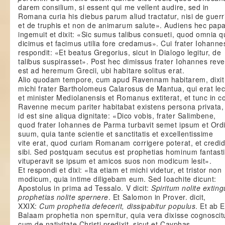
darem consilium, si essent qui me vellent audire, sed in
Romana curia his diebus parum aliud tractatur, nisi de guerr
et de truphis et non de animarum salute». Audiens hec pap
ingemuit et dixit: «Sic sumus talibus consueti, quod omnia 
dicimus et facimus utilia fore credamus». Cui frater Iohanne
respondit: «Et beatus Gregorius, sicut in Dialogo legitur, de
talibus suspirasset». Post hec dimissus frater Iohannes rev
est ad heremum Grecii, ubi habitare solitus erat.
Alio quodam tempore, cum apud Ravennam habitarem, dixit
michi frater Bartholomeus Calarosus de Mantua, qui erat lec
et minister Mediolanensis et Romanus extiterat, et tunc in 
Ravenne mecum pariter habitabat existens persona privata,
id est sine aliqua dignitate: «Dico vobis, frater Salimbene,
quod frater Iohannes de Parma turbavit semet ipsum et Or
suum, quia tante scientie et sanctitatis et excellentissime
vite erat, quod curiam Romanam corrigere poterat, et credid
sibi. Sed postquam secutus est prophetias hominum fantast
vituperavit se ipsum et amicos suos non modicum lesit».
Et respondi et dixi: «Ita etiam et michi videtur, et tristor non
modicum, quia intime diligebam eum. Sed Ioachite dicunt:
Apostolus in prima ad Tessalo. V dicit:
Spiritum nolite extin
prophetias nolite spernere
. Et Salomon in Prover. dicit,
XXIX:
Cum prophetia defecerit, dissipabitur populus
. Et ab 
Balaam prophetia non spernitur, quia vera dixisse cognoscit
cum de nativitate Christi predixit, sicut et Cayphas,