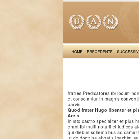
HOME
PRECEDENTE
SUCCESSI
fratres Predicatores ibi locum no
et consolantur in magnis convent
parvis.
Quod frater Hugo libenter et p
Areis.
In isto castro specialiter et plus 
erant ibi multi notarii et iudices atq
qui diebus sollemnibus ad camera
ut de doctrina abbatis Ioachim a