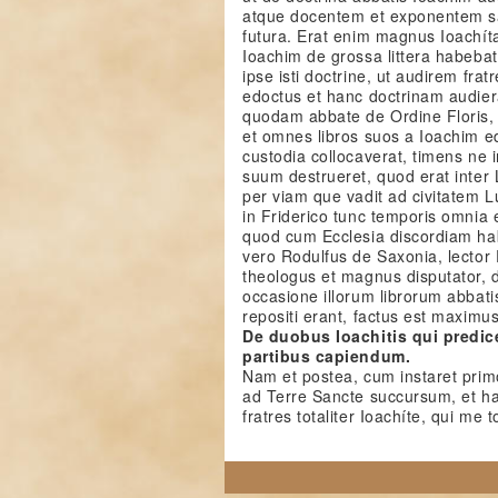
atque docentem et exponentem sa
futura. Erat enim magnus Ioachít
Ioachim de grossa littera habebat.
ipse isti doctrine, ut audirem f
edoctus et hanc doctrinam audier
quodam abbate de Ordine Floris, 
et omnes libros suos a Ioachim e
custodia collocaverat, timens ne
suum destrueret, quod erat inter
per viam que vadit ad civitatem
in Friderico tunc temporis omnia
quod cum Ecclesia discordiam ha
vero Rodulfus de Saxonia, lector
theologus et magnus disputator, d
occasione illorum librorum abbati
repositi erant, factus est maximus
De duobus Ioachitis qui predic
partibus capiendum.
Nam et postea, cum instaret prim
ad Terre Sancte succursum, et hab
fratres totaliter Ioachíte, qui me 