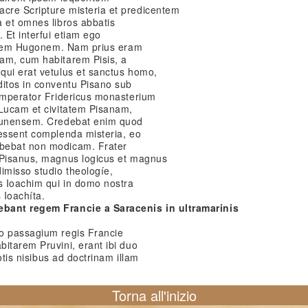
cre Scripture misteria et predicentem
a et omnes libros abbatis
 Et interfui etiam ego
ratrem Hugonem. Nam prius eram
am, cum habitarem Pisis, a
qui erat vetulus et sanctus homo,
ditos in conventu Pisano sub
 imperator Fridericus monasterium
 Lucam et civitatem Pisanam,
 Lunensem. Credebat enim quod
 essent complenda misteria, eo
bebat non modicam. Frater
 Pisanus, magnus logicus et magnus
imisso studio theologíe,
s Ioachim qui in domo nostra
 Ioachíta.
ebant regem Francie a Saracenis in ultramarinis
o passagium regis Francie
itarem Pruvini, erant ibi duo
totis nisibus ad doctrinam illam
Torna all'inizio