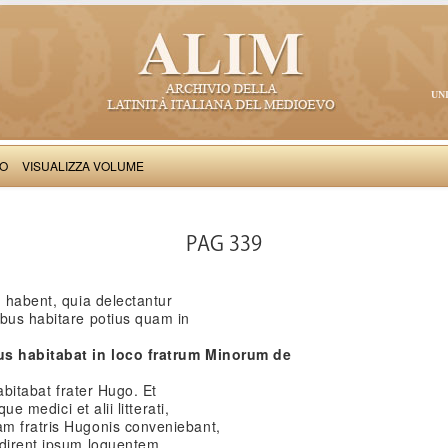
UN
VO
VISUALIZZA VOLUME
Salimbene de Adam: Cronica
PAG 339
n habent, quia delectantur
ibus habitare potius quam in
lus habitabat in loco fratrum Minorum de
habitabat frater Hugo. Et
ue medici et alii litterati,
m fratris Hugonis conveniebant,
udirent ipsum loquentem