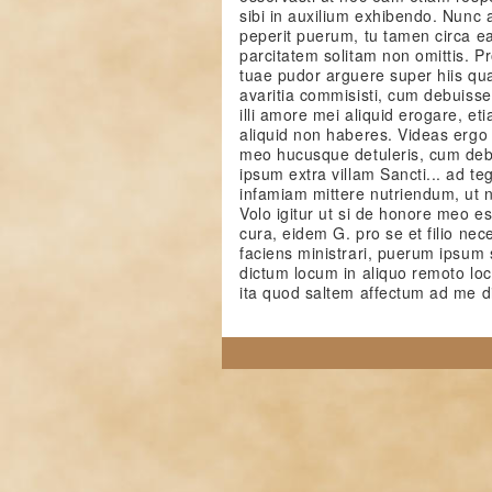
sibi in auxilium exhibendo. Nunc 
peperit puerum, tu tamen circa e
parcitatem solitam non omittis. P
tuae pudor arguere super hiis qu
avaritia commisisti, cum debuisse
illi amore mei aliquid erogare, et
aliquid non haberes. Videas ergo q
meo hucusque detuleris, cum de
ipsum extra villam Sancti... ad
infamiam mittere nutriendum, ut 
Volo igitur ut si de honore meo est
cura, eidem G. pro se et filio ne
faciens ministrari, puerum ipsum si
dictum locum in aliquo remoto loco
ita quod saltem affectum ad me di