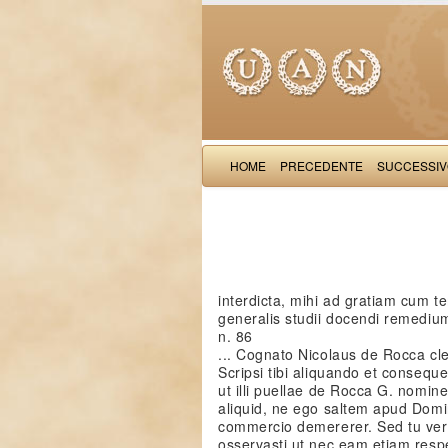
HOME
PRECEDENTE
SUCCESSI
interdicta, mihi ad gratiam cum t
generalis studii docendi remediu
n. 86
... Cognato Nicolaus de Rocca cle
Scripsi tibi aliquando et conseque
ut illi puellae de Rocca G. nomin
aliquid, ne ego saltem apud Dom
commercio demererer. Sed tu ve
osservasti ut nec eam etiam res