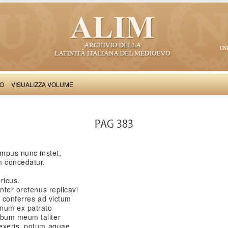
UN
VO
VISUALIZZA VOLUME
Petrus de Vinea: Epistole stravaganti e altri componimenti
PAG 383
empus nunc instet,
m concedatur.
ricus.
nter oretenus replicavi
e conferres ad victum
inum ex patrato
rbum meum taliter
pexeris, potum aquae