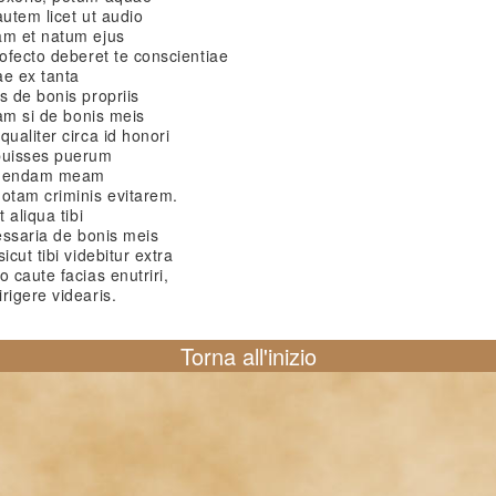
autem licet ut audio
am et natum ejus
rofecto deberet te conscientiae
ae ex tanta
s de bonis propriis
iam si de bonis meis
ualiter circa id honori
buisses puerum
 tegendam meam
notam criminis evitarem.
 aliqua tibi
cessaria de bonis meis
cut tibi videbitur extra
 caute facias enutriri,
rigere videaris.
Torna all'inizio