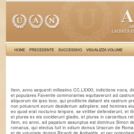
HOME
PRECEDENTE
SUCCESSIVO
VISUALIZZA VOLUME
Petri 
Item, anno sequenti millesimo CC.LXXXI, indictione nona, die
et populares Faventie commorantes equitaverunt ad castrum 
aliquorum de ipso loco, qui proditorie dabant eis castrum pr
non potuerunt eorum desiderium adinplere; sed homines eiu
eo quod erat nocturno tenpore, se viriliter defenderunt, et i
et plures ex eis occiderunt gladio, et plures in carceribus re
Item, eo anno, ad papatum assunptus est dominus Simon de T
romanus, qui electus fuit in odium domus Ursorum de Roma
et de voluntate domini Ricardi de Anibaldis, et per potentia