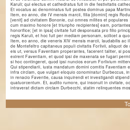
Karuli; qui electus et cathedratus fuit in die festivitatis cath
Et vocatus ac denominatus fuit postea dominus papa Martin
Item, eo anno, die IV mensis marcii, filia [domini] regis Rodu
[venit] ad civitatem Bononie, cui omnes milites et populare
cum maximo honore [et triunpho recipientes] eam, portante
honorifice; [et in ipsa] civitate fuit desponsata pro filio princi
regis Karuli, et hoc fuit per mediam personam, scilicet a q
Item, eo anno, die veneris XIV mensis marcii, laudabilis ac 
de Montefeltro capitaneus populi civitatis Forlivii, aliquot 
eis ut, versus Faventiam properantes, facerent taliter, si 
exirent Faventiam, et quod ipsi de maxenata se fugari permi
si hoc contingeret, quod ipsi nuncios eorum Forlivium mitt
Qui stipendiarii, iusta mandatum domini comitis Faventiam e
infra circlam, que vulgari eloquio conominatur Durbeccus, in
in renacio Faventie, causa inquirendi et investigandi stipend
quatuorcentum. Et, audito rumore, qui insonuit in civitate,
intraverat dictam circlam Durbecchi, statim relinquentes mo
To