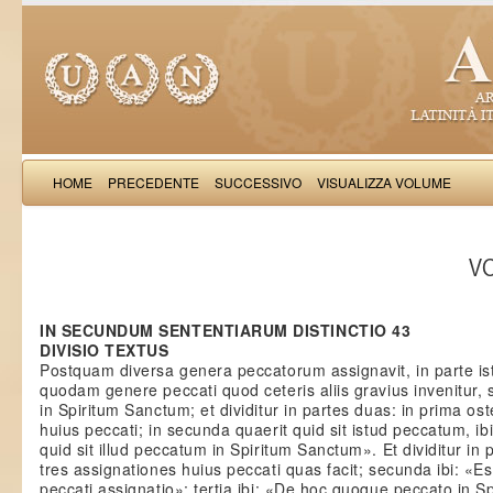
HOME
PRECEDENTE
SUCCESSIVO
VISUALIZZA VOLUME
Thomas Aquinas: Scr
VO
IN SECUNDUM SENTENTIARUM DISTINCTIO 43
DIVISIO TEXTUS
Postquam diversa genera peccatorum assignavit, in parte is
quodam genere peccati quod ceteris aliis gravius invenitur, s
in Spiritum Sanctum; et dividitur in partes duas: in prima os
huius peccati; in secunda quaerit quid sit istud peccatum, ib
quid sit illud peccatum in Spiritum Sanctum». Et dividitur in
tres assignationes huius peccati quas facit; secunda ibi: «Est
peccati assignatio»; tertia ibi: «De hoc quoque peccato in 