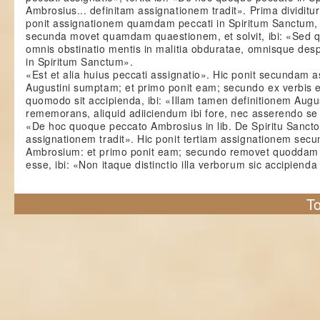
Ambrosius... definitam assignationem tradit». Prima dividitur
ponit assignationem quamdam peccati in Spiritum Sanctum, 
secunda movet quamdam quaestionem, et solvit, ibi: «Sed q
omnis obstinatio mentis in malitia obduratae, omnisque desp
in Spiritum Sanctum».
«Est et alia huius peccati assignatio». Hic ponit secundam 
Augustini sumptam; et primo ponit eam; secundo ex verbis 
quomodo sit accipienda, ibi: «Illam tamen definitionem August
rememorans, aliquid adiiciendum ibi fore, nec asserendo se 
«De hoc quoque peccato Ambrosius in lib. De Spiritu Sancto
assignationem tradit». Hic ponit tertiam assignationem sec
Ambrosium: et primo ponit eam; secundo removet quoddam
esse, ibi: «Non itaque distinctio illa verborum sic accipienda
To