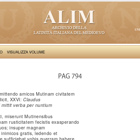
UN
VO
VISUALIZZA VOLUME
Salimbene de Adam: Cronica
PAG 794
dimittendo amicos Mutinam civitatem
dicit, XXVI:
Claudus
 mittit verba per nuntium
i, miserunt Mutinensibus
nam rusticitatem fecistis exasperando
quos; insuper magnam
 inimicos gratis, ledendo et
 sufficiebat vobis guerram habere