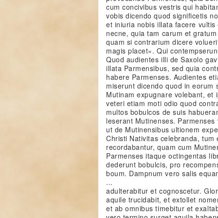
cum concivibus vestris qui habit
vobis dicendo quod significetis 
et iniuria nobis illata facere vul
necne, quia tam carum et gratum h
quam si contrarium dicere voluerit
magis placet». Qui contempserunt
Quod audientes illi de Saxolo gavi
illata Parmensibus, sed quia cont
habere Parmenses. Audientes et
miserunt dicendo quod in eorum 
Mutinam expugnare volebant, et i
veteri etiam moti odio quod cont
multos bobulcos de suis habuera
leserant Mutinenses. Parmenses 
ut de Mutinensibus ultionem expe
Christi Nativitas celebranda, tum 
recordabantur, quam cum Mutine
Parmenses itaque octingentas libr
dederunt bobulcis, pro recompen
boum. Dampnum vero salis equani
...
adulterabitur et cognoscetur. Gl
aquile trucidabit, et extollet no
et ab omnibus timebitur et exaltab
vero termino surget aquila habens