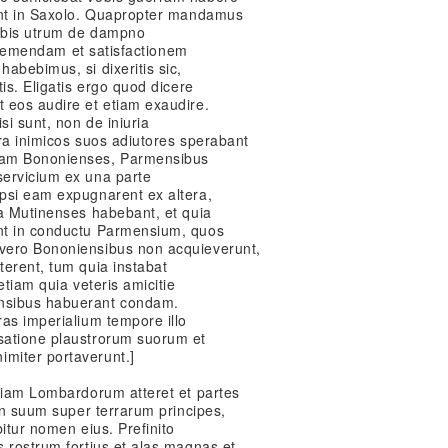
ant in Saxolo. Quapropter mandamus
nobis utrum de dampno
tis emendam et satisfactionem
abebimus, si dixeritis sic,
is. Eligatis ergo quod dicere
 eos audire et etiam exaudire.
si sunt, non de iniuria
ra inimicos suos adiutores sperabant
iam Bononienses, Parmensibus
servicium ex una parte
psi eam expugnarent ex altera,
ra Mutinenses habebant, et quia
nt in conductu Parmensium, quos
vero Bononiensibus non acquieverunt,
terent, tum quia instabat
etiam quia veteris amicitie
nsibus habuerant condam.
as imperialium tempore illo
satione plaustrorum suorum et
miter portaverunt.]
oriam Lombardorum atteret et partes
men suum super terrarum principes,
itur nomen eius. Prefinito
 rostrum fortius et alas magnas et