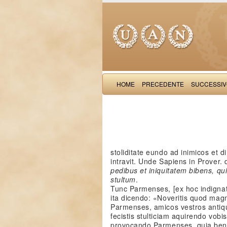
HOME
PRECEDENTE
SUCCESSI
stoliditate eundo ad inimicos et 
intravit. Unde Sapiens in Prover. 
pedibus et iniquitatem bibens, qui
stultum
.
Tunc Parmenses, [ex hoc indignat
ita dicendo: «Noveritis quod mag
Parmenses, amicos vestros anti
fecistis stulticiam aquirendo vobis
provocando Parmenses, quia bene