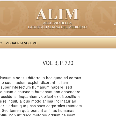
UN
VO
VISUALIZZA VOLUME
Thomas Aquinas: Scriptum super Libros Sententiarum, II
VOL. 3, P. 720
ellectum a sensu differre in hoc quod ad corpus
no suum actum explet, dixerunt nullam
m super intellectum humanum habere, sed
deo etiam electionem humanam non dependere
r accidens, inquantum videlicet ex dispositione
s relinquit, aliquo modo anima inclinatur ad
per modum quo passiones corporales rationem
t. Sed tamen quia ponunt animas humanas
entiis, ponunt quod motores orbium causent