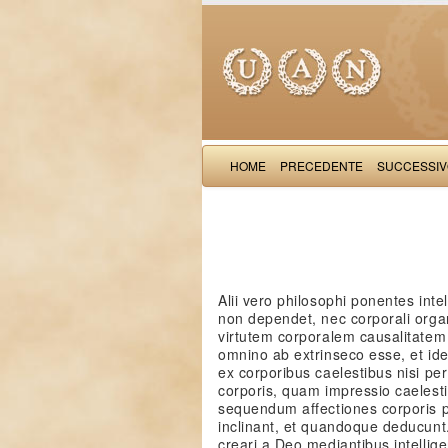
HOME
PRECEDENTE
SUCCESSI
Alii vero philosophi ponentes int
non dependet, nec corporali orga
virtutem corporalem causalitate
omnino ab extrinseco esse, et i
ex corporibus caelestibus nisi pe
corporis, quam impressio caelesti
sequendum affectiones corporis 
inclinant, et quandoque deducun
creari a Deo mediantibus intellig