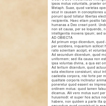
ipsos motus voluntatis, praeter or
Metaph. Suae, quod varietas oper
sicut in causam in conceptiones
ponunt quod tollatur libertas ele
recipientis. Haec etiam positio f
humanas a Deo creari ponit. Unde
non sit causa, per se loquendo, 
intelligentia movens ipsum; sed 
AD OBIECTA
Ad primum ergo dicendum, quod act
per accidens, inquantum scilicet 
ratio scientiam accipit, et volunt
Ad secundum dicendum, quod mot
uniformem; sed illa causa non est 
ipsa voluntas divina, a qua est o
Ad tertium dicendum, quod actuum
sola electione consistunt, sicut i
caelestia corpora, nisi forte pe
qualitate corporis inclinatur anim
poneretur quod essent ex impres
ordinem motus: quod tamen falsu
dicamus. Alii vero motus sunt per
huiusmodi: et super hos actus n
habere, non quidem a parte illa q
secundum quod consistunt in exe