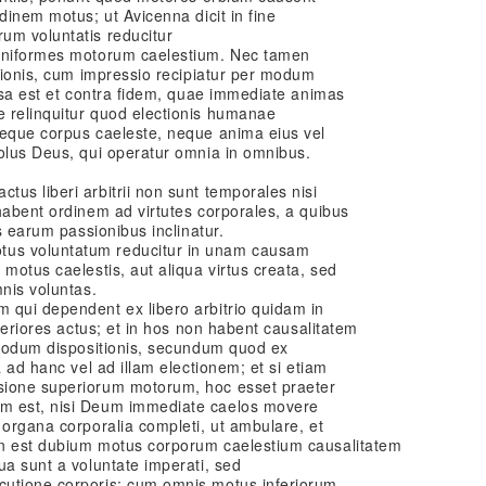
dinem motus; ut Avicenna dicit in fine
um voluntatis reducitur
 uniformes motorum caelestium. Nec tamen
ctionis, cum impressio recipiatur per modum
alsa est et contra fidem, quae immediate animas
 relinquitur quod electionis humanae
neque corpus caeleste, neque anima eius vel
solus Deus, qui operatur omnia in omnibus.
us liberi arbitrii non sunt temporales nisi
habent ordinem ad virtutes corporales, a quibus
as earum passionibus inclinatur.
us voluntatum reducitur in unam causam
motus caelestis, aut aliqua virtus creata, sed
mnis voluntas.
 qui dependent ex libero arbitrio quidam in
nteriores actus; et in hos non habent causalitatem
r modum dispositionis, secundum quod ex
a ad hanc vel ad illam electionem; et si etiam
sione superiorum motorum, hoc esset praeter
m est, nisi Deum immediate caelos movere
 organa corporalia completi, ut ambulare, et
on est dubium motus corporum caelestium causalitatem
ua sunt a voluntate imperati, sed
cutione corporis; cum omnis motus inferiorum