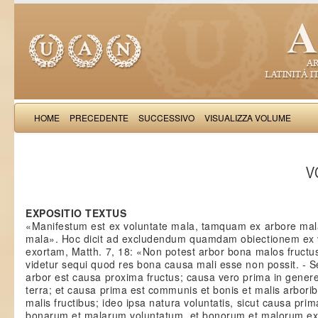
HOME
PRECEDENTE
SUCCESSIVO
VISUALIZZA VOLUME
Thomas Aquinas: Scr
VO
EXPOSITIO TEXTUS
«Manifestum est ex voluntate mala, tamquam ex arbore mala
mala». Hoc dicit ad excludendum quamdam obiectionem ex 
exortam, Matth. 7, 18: «Non potest arbor bona malos fructu
videtur sequi quod res bona causa mali esse non possit. -
arbor est causa proxima fructus; causa vero prima in genere i
terra; et causa prima est communis et bonis et malis arborib
malis fructibus; ideo ipsa natura voluntatis, sicut causa prim
bonarum et malarum voluntatum, et bonorum et malorum ex