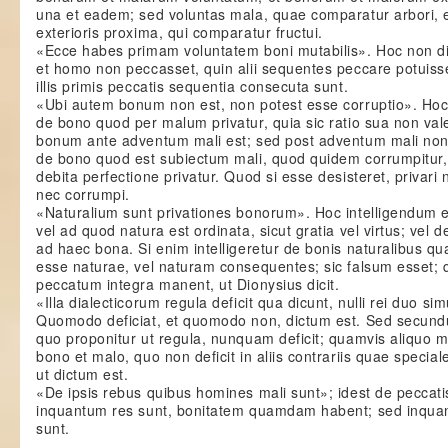
una et eadem; sed voluntas mala, quae comparatur arbori, 
exterioris proxima, qui comparatur fructui.
«Ecce habes primam voluntatem boni mutabilis». Hoc non dic
et homo non peccasset, quin alii sequentes peccare potuiss
illis primis peccatis sequentia consecuta sunt.
«Ubi autem bonum non est, non potest esse corruptio». Hoc
de bono quod per malum privatur, quia sic ratio sua non val
bonum ante adventum mali est; sed post adventum mali non r
de bono quod est subiectum mali, quod quidem corrumpitur
debita perfectione privatur. Quod si esse desisteret, privari 
nec corrumpi.
«Naturalium sunt privationes bonorum». Hoc intelligendum e
vel ad quod natura est ordinata, sicut gratia vel virtus; vel de
ad haec bona. Si enim intelligeretur de bonis naturalibus qu
esse naturae, vel naturam consequentes; sic falsum esset; q
peccatum integra manent, ut Dionysius dicit.
«Illa dialecticorum regula deficit qua dicunt, nulli rei duo si
Quomodo deficiat, et quomodo non, dictum est. Sed secund
quo proponitur ut regula, nunquam deficit; quamvis aliquo m
bono et malo, quo non deficit in aliis contrariis quae specia
ut dictum est.
«De ipsis rebus quibus homines mali sunt»; idest de peccati
inquantum res sunt, bonitatem quamdam habent; sed inquan
sunt.