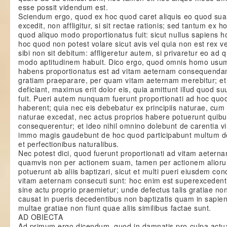
esse possit videndum est.
Sciendum ergo, quod ex hoc quod caret aliquis eo quod su
excedit, non affligitur, si sit rectae rationis; sed tantum ex 
quod aliquo modo proportionatus fuit: sicut nullus sapiens ho
hoc quod non potest volare sicut avis vel quia non est rex v
sibi non sit debitum: affligeretur autem, si privaretur eo a
modo aptitudinem habuit. Dico ergo, quod omnis homo usum li
habens proportionatus est ad vitam aeternam consequendam
gratiam praeparare, per quam vitam aeternam merebitur; et 
deficiant, maximus erit dolor eis, quia amittunt illud quod s
fuit. Pueri autem nunquam fuerunt proportionati ad hoc qu
haberent; quia nec eis debebatur ex principiis naturae, cu
naturae excedat, nec actus proprios habere potuerunt qui
consequerentur; et ideo nihil omnino dolebunt de carentia vi
immo magis gaudebunt de hoc quod participabunt multum de
et perfectionibus naturalibus.
Nec potest dici, quod fuerunt proportionati ad vitam aete
quamvis non per actionem suam, tamen per actionem alioru
potuerunt ab aliis baptizari, sicut et multi pueri eiusdem cond
vitam aeternam consecuti sunt: hoc enim est superexcedentis
sine actu proprio praemietur; unde defectus talis gratiae non
causat in pueris decedentibus non baptizatis quam in sapie
multae gratiae non fiunt quae aliis similibus factae sunt.
AD OBIECTA
Ad primum ergo dicendum, quod in damnatis pro culpa actual