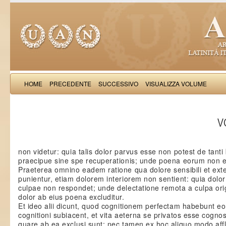
HOME
PRECEDENTE
SUCCESSIVO
VISUALIZZA VOLUME
Thomas Aquinas: Scr
VO
non videtur: quia talis dolor parvus esse non potest de tanti
praecipue sine spe recuperationis; unde poena eorum non e
Praeterea omnino eadem ratione qua dolore sensibili et exte
punientur, etiam dolorem interiorem non sentient: quia dolo
culpae non respondet; unde delectatione remota a culpa orig
dolor ab eius poena excluditur.
Et ideo alii dicunt, quod cognitionem perfectam habebunt e
cognitioni subiacent, et vita aeterna se privatos esse cogn
quare ab ea exclusi sunt; nec tamen ex hoc aliquo modo affl