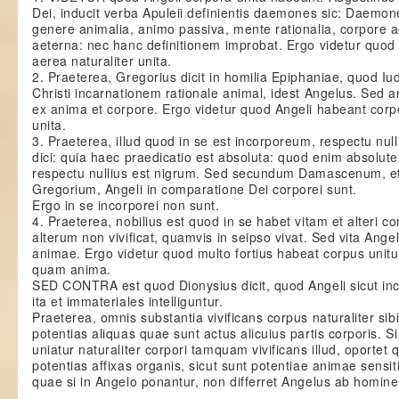
Dei, inducit verba Apuleii definientis daemones sic: Daemon
genere animalia, animo passiva, mente rationalia, corpore 
aeterna: nec hanc definitionem improbat. Ergo videtur quod
aerea naturaliter unita.
2. Praeterea, Gregorius dicit in homilia Epiphaniae, quod Iu
Christi incarnationem rationale animal, idest Angelus. Sed 
ex anima et corpore. Ergo videtur quod Angeli habeant corpo
unita.
3. Praeterea, illud quod in se est incorporeum, respectu nul
dici: quia haec praedicatio est absoluta: quod enim absolute
respectu nullius est nigrum. Sed secundum Damascenum, e
Gregorium, Angeli in comparatione Dei corporei sunt.
Ergo in se incorporei non sunt.
4. Praeterea, nobilius est quod in se habet vitam et alteri c
alterum non vivificat, quamvis in seipso vivat. Sed vita Angel
animae. Ergo videtur quod multo fortius habeat corpus unitu
quam anima.
SED CONTRA est quod Dionysius dicit, quod Angeli sicut in
ita et immateriales intelliguntur.
Praeterea, omnis substantia vivificans corpus naturaliter sib
potentias aliquas quae sunt actus alicuius partis corporis. S
uniatur naturaliter corpori tamquam vivificans illud, oportet
potentias affixas organis, sicut sunt potentiae animae sensiti
quae si in Angelo ponantur, non differret Angelus ab homine