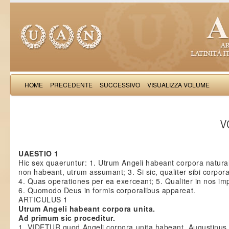
HOME
PRECEDENTE
SUCCESSIVO
VISUALIZZA VOLUME
Thomas Aquinas: Scr
VO
UAESTIO 1
Hic sex quaeruntur: 1. Utrum Angeli habeant corpora naturali
non habeant, utrum assumant; 3. Si sic, qualiter sibi corpo
4. Quas operationes per ea exerceant; 5. Qualiter in nos im
6. Quomodo Deus in formis corporalibus appareat.
ARTICULUS 1
Utrum Angeli habeant corpora unita.
Ad primum sic proceditur.
1. VIDETUR quod Angeli corpora unita habeant. Augustinus en