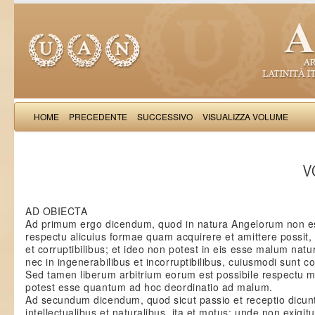
HOME
PRECEDENTE
SUCCESSIVO
VISUALIZZA VOLUME
Thomas Aquinas: Scr
VO
AD OBIECTA
Ad primum ergo dicendum, quod in natura Angelorum non est
respectu alicuius formae quam acquirere et amittere possit, 
et corruptibilibus; et ideo non potest in eis esse malum natu
nec in ingenerabilibus et incorruptibilibus, cuiusmodi sunt c
Sed tamen liberum arbitrium eorum est possibile respectu mot
potest esse quantum ad hoc deordinatio ad malum.
Ad secundum dicendum, quod sicut passio et receptio dicun
intellectualibus et naturalibus, ita et motus: unde non exigit