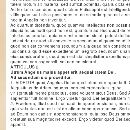
talem motum sit materia; sed sufficit potentia, qualis dicta e
Ad tertium dicendum, quod dictum Philosophi est intelligend
vitiis quae sunt circa passiones, et de scientia quae est a se
hoc in Angelis non invenitur.
Ad quartum dicendum, quod quamvis intellectus non possit er
aliquid huiusmodi quod non est, quantum ad illud quod de re 
intellectus creatus, quia non est omnium simul, potest defic
iudicat de re quod sit conveniens secundum aliquam condit
quod non est conveniens secundum alia quae non considera
iudicans aliquid esse expediens uni aegroto secundum unam
eius consideratam, quod non est sibi simpliciter expediens 
quam vel non cognoscit, vel non considerat.
ARTICULUS 2
Utrum Angelus malus appetierit aequalitatem Dei.
Ad secundum sic proceditur.
1. VIDETUR quod Angelus Dei aequalitatem non appetierit. Qu
Augustinus de Adam loquens, non est credendum, quod
vir spirituali mente praeditus, esse voluerit sicut Deus. Sed
sapientior fuit homine. Ergo videtur quod Dei aequalitatem n
2. Praeterea, illud quod non cadit in apprehensionem, non c
quia voluntas non est nisi de aliquo bono apprehenso. Sed 
ad Deum non cadit in apprehensionem, quia ipse Deus omn
creatum sua magnitudine excedit. Ergo videtur quod Dei ae
appetiit.