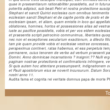
quae in praesentiarum rationabiliter possidetis, aut in futu
poteritis adipisci, sub beati Petri et nostra protectione susc
Stephani et sancti Quirici ecclesias cum omnibus tenimentis e
ecclesiam sancti Stephani et de capite pontis de prato et de 
ecclesiam ipsam, et aliam, quam emistis in loco qui appella
oblationes, homines, hortos et possessiones alias ad vestra
iuste ac pacifice possidetis, vobis et per vos eidem ecclesi
et praesentis scripti patrocinio communimus, libertates quo
nec non et exceptiones secularium exactionum, a dilecto fili
tam pie quam provide vobis et ecclesiae vestrae concessas, 
perspeximus contineri, ratas habemus, et eas perpetuis tem
permanere, cuius tenorem de verbo ad verbum praesenti pa
Domini. Anno dominicae incarnationis ? insigniri.?? Nulli e
paginam nostrae protectionis et confirmationis infringere, ve
Si quis autem hoc attentare praesumpserit, indignationem o
et Pauli apostolorum eius se noverit incursurum. Datum Sora
nostri anno 11.
Audita fama et cognita rei veritate domnus papa de morte Phil
To