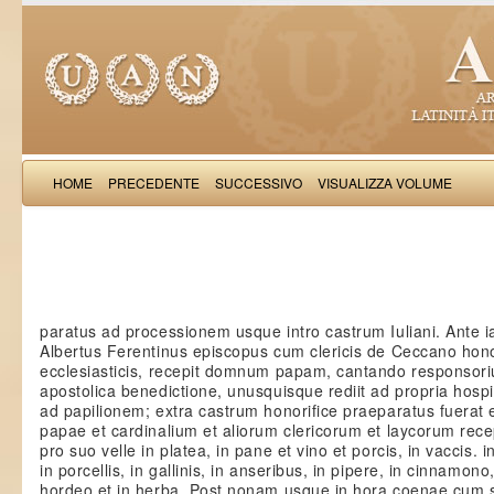
HOME
PRECEDENTE
SUCCESSIVO
VISUALIZZA VOLUME
: A
paratus ad processionem usque intro castrum Iuliani. Ante
Albertus Ferentinus episcopus cum clericis de Ceccano honori
ecclesiasticis, recepit domnum papam, cantando responsor
apostolica benedictione, unusquisque rediit ad propria hospi
ad papilionem; extra castrum honorifice praeparatus fuerat e
papae et cardinalium et aliorum clericorum et laycorum rece
pro suo velle in platea, in pane et vino et porcis, in vaccis. i
in porcellis, in gallinis, in anseribus, in pipere, in cinnamono
hordeo et in herba. Post nonam usque in hora coenae cum 