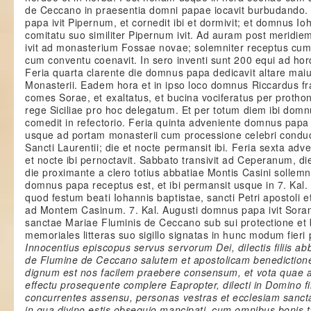
de Ceccano in praesentia domni papae iocavit burbudando. F
papa ivit Pipernum, et cornedit ibi et dormivit; et domnus 
comitatu suo similiter Pipernum ivit. Ad auram post meri
ivit ad monasterium Fossae novae; solemniter receptus cum 
cum conventu coenavit. In sero inventi sunt 200 equi ad h
Feria quarta clarente die domnus papa dedicavit altare maiu
Monasterii. Eadem hora et in ipso loco domnus Riccardus fr
comes Sorae, et exaltatus, et bucina vociferatus per proth
rege Siciliae pro hoc delegatum. Et per totum diem ibi do
comedit in refectorio. Feria quinta adveniente domnus pa
usque ad portam monasterii cum processione celebri conduct
Sancti Laurentii; die et nocte permansit ibi. Feria sexta adve
et nocte ibi pernoctavit. Sabbato transivit ad Ceperanum, di
die proximante a clero totius abbatiae Montis Casini solle
domnus papa receptus est, et ibi permansit usque in 7. Kal.
quod festum beati Iohannis baptistae, sancti Petri apostoli et
ad Montem Casinum. 7. Kal. Augusti domnus papa ivit Soram,
sanctae Mariae Fluminis de Ceccano sub sui protectione et be
memoriales litteras suo sigillo signatas in hunc modum fieri 
Innocentius episcopus servus servorum Dei, dilectis filiis ab
de Flumine de Ceccano salutem et apostolicam benedictionem
dignum est nos facilem praebere consensum, et vota quae a 
effectu prosequente complere Eapropter, dilecti in Domino fili
concurrentes assensu, personas vestras et ecclesiam sanc
in qua divino estis obsequio mancipati, cum omnibus bonis 