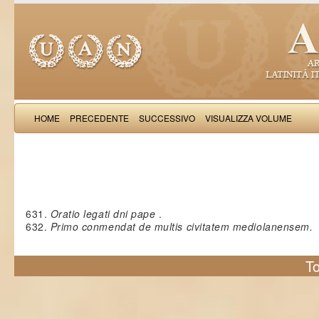
HOME
PRECEDENTE
SUCCESSIVO
VISUALIZZA VOLUME
Stephanardus de Vicomercato: Li
631.
Oratio legati dni pape
.
632.
Primo conmendat de multis civitatem mediolanensem.
To