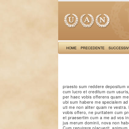
HOME
PRECEDENTE
SUCCESSI
praesto sum reddere depositum 
cum lucro et creditum cum usuris, 
per haec vobis offerens quam me
ubi sum habere me specialem ad se
uti me non aliter quam re vestra.
vobis offero, ne puritatem cum p
et praesertim cum a me ad vos i
jus merum dominii, nova non habe
Cum requirere placuerit, animu