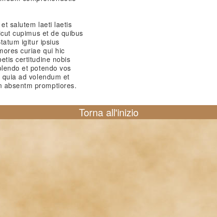
et salutem laeti laetis
sicut cupimus et de quibus
tatum igitur ipsius
mores curiae qui hic
etis certitudine nobis
volendo et potendo vos
, quia ad volendum et
n absentm promptiores.
Torna all'inizio