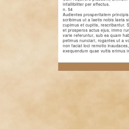
infallibiliter per effectus.
n. 54
Audientes prosperitatem principis 
scribimus ut a laetis nobis laeta 
cupimus et cupitis, rescribantur. S
et prosperos actus ejus, immo ru
varie referuntur, sub ea quam hab
petimus nunciari, rogantes ut a 
non faciat loci remotio inaudaces
exequendum quae vultis erimus i