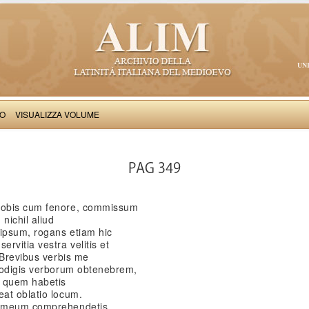
UN
VO
VISUALIZZA VOLUME
Petrus de Vinea: Epistole stravaganti e altri componimenti
PAG 349
vobis cum fenore, commissum
nichil aliud
ipsum, rogans etiam hic
rvitia vestra velitis et
 Brevibus verbis me
rodigis verborum obtenebrem,
n quem habetis
at oblatio locum.
m meum comprehendetis