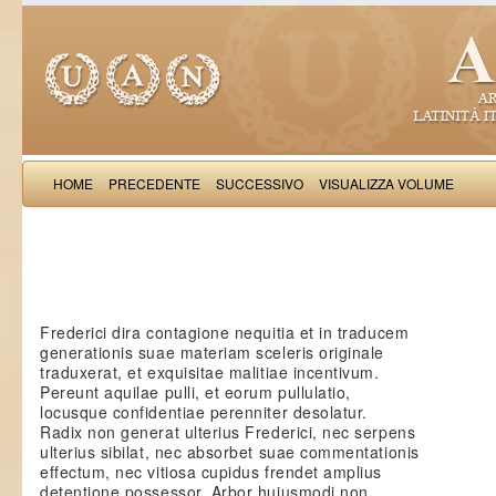
HOME
PRECEDENTE
SUCCESSIVO
VISUALIZZA VOLUME
Saba Malasp
Frederici dira contagione nequitia et in traducem
generationis suae materiam sceleris originale
traduxerat, et exquisitae malitiae incentivum.
Pereunt aquilae pulli, et eorum pullulatio,
locusque confidentiae perenniter desolatur.
Radix non generat ulterius Frederici, nec serpens
ulterius sibilat, nec absorbet suae commentationis
effectum, nec vitiosa cupidus frendet amplius
detentione possessor. Arbor hujusmodi non