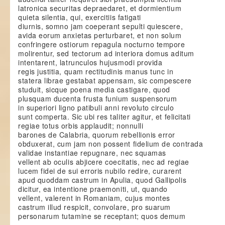
latronica securitas depraedaret, et dormientium
quieta silentia, qui, exercitiis fatigati
diurnis, somno jam coeperant sepulti quiescere,
avida eorum anxietas perturbaret, et non solum
confringere ostiorum repagula nocturno tempore
molirentur, sed tectorum ad interiora domus aditum
intentarent, latrunculos hujusmodi provida
regis justitia, quam rectitudinis manus tunc in
statera librae gestabat appensam, sic compescere
studuit, sicque poena media castigare, quod
plusquam ducenta frusta funium suspensorum
in superiori ligno patibuli anni revoluto circulo
sunt comperta. Sic ubi res taliter agitur, et felicitati
regiae totus orbis applaudit; nonnulli
barones de Calabria, quorum rebellionis error
obduxerat, cum jam non possent fidelium de contrada
validae instantiae repugnare, nec squamas
vellent ab oculis abjicere coecitatis, nec ad regiae
lucem fidei de sui erroris nubilo redire, curarent
apud quoddam castrum in Apulia, quod Gallipolis
dicitur, ea intentione praemoniti, ut, quando
vellent, valerent in Romaniam, cujus montes
castrum illud respicit, convolare, pro suarum
personarum tutamine se receptant; quos demum