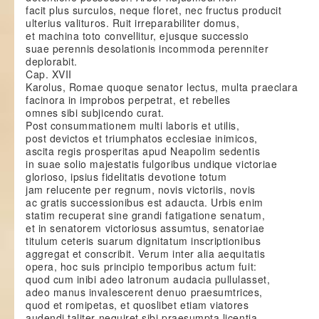
facit plus surculos, neque floret, nec fructus producit
ulterius valituros. Ruit irreparabiliter domus,
et machina toto convellitur, ejusque successio
suae perennis desolationis incommoda perenniter
deplorabit.
Cap. XVII
Karolus, Romae quoque senator lectus, multa praeclara
facinora in improbos perpetrat, et rebelles
omnes sibi subjicendo curat.
Post consummationem multi laboris et utilis,
post devictos et triumphatos ecclesiae inimicos,
ascita regis prosperitas apud Neapolim sedentis
in suae solio majestatis fulgoribus undique victoriae
glorioso, ipsius fidelitatis devotione totum
jam relucente per regnum, novis victoriis, novis
ac gratis successionibus est adaucta. Urbis enim
statim recuperat sine grandi fatigatione senatum,
et in senatorem victoriosus assumtus, senatoriae
titulum ceteris suarum dignitatum inscriptionibus
aggregat et conscribit. Verum inter alia aequitatis
opera, hoc suis principio temporibus actum fuit:
quod cum inibi adeo latronum audacia pullulasset,
adeo manus invalescerent denuo praesumtrices,
quod et romipetas, et quoslibet etiam viatores
audendi taliter nequiret sibi praesumpta licentia