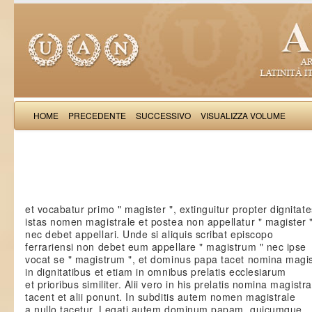
HOME
PRECEDENTE
SUCCESSIVO
VISUALIZZA VOLUME
Boncompagnus de
et vocabatur primo " magister ", extinguitur propter dignitate
istas nomen magistrale et postea non appellatur " magister 
nec debet appellari. Unde si aliquis scribat episcopo
ferrariensi non debet eum appellare " magistrum " nec ipse
vocat se " magistrum ", et dominus papa tacet nomina magis
in dignitatibus et etiam in omnibus prelatis ecclesiarum
et prioribus similiter. Alii vero in his prelatis nomina magistra
tacent et alii ponunt. In subditis autem nomen magistrale
a nullo tacetur. Legati autem dominum papam, quicumque