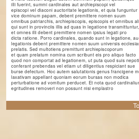
illi fuerint, summi cardinales aut archiepiscopi vel
episcopi vel diaconi auctoritate legationis, et quia funguntur
vice dominum papam, debent premittere nomen suum
omnibus patriarchis, archiepiscopis, episcopis et omnibus ali
qui sunt in provinciis illis ad quas in legatione transmittuntur
et omnes illi debent premittere nomen ipsius legati pro
dicta ratione. Porro cardinales, quando sunt in legatione, au
legationis debent premittere nomen suum universis ecclesi
prelatis. Sed multotiens premittunt archiepiscoporum
et quam prelatum nomina cum scribunt eis pro aliquo facto
quod non comportat ad legationem, ut puta quod suis nepot
conferant prebendas vel etiam ut diligentius respiciant sue
burse defectum. Hoc autem salutationis genus francigene 
laxativam appellant quoniam eorum bursas non modica
perturbatione ad vomitum perducet. Et nota quod cardinali
egritudines removeri non possunt nisi emplastro
To