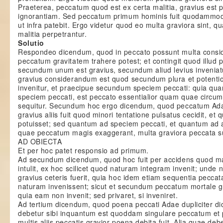
Praeterea, peccatum quod est ex certa malitia, gravius est 
ignorantiam. Sed peccatum primum hominis fuit quodammod
ut infra patebit. Ergo videtur quod eo multa graviora sint, q
malitia perpetrantur.
Solutio
Respondeo dicendum, quod in peccato possunt multa consid
peccatum gravitatem trahere potest; et contingit quod illud
secundum unum est gravius, secundum aliud levius inveniatur
gravius considerandum est quod secundum plura et potentio
invenitur, et praecipue secundum speciem peccati: quia qu
speciem peccati, est peccato essentialior quam quae circum
sequitur. Secundum hoc ergo dicendum, quod peccatum Ad
gravius aliis fuit quod minori tentatione pulsatus cecidit, et q
potuisset; sed quantum ad speciem peccati, et quantum ad a
quae peccatum magis exaggerant, multa graviora peccata s
AD OBIECTA
Et per hoc patet responsio ad primum.
Ad secundum dicendum, quod hoc fuit per accidens quod m
intulit, ex hoc scilicet quod naturam integram invenit; unde
gravius ceteris fuerit, quia hoc idem etiam sequentia peccata
naturam invenissent; sicut et secundum peccatum mortale gr
quia eam non invenit; sed privaret, si inveniret.
Ad tertium dicendum, quod poena peccati Adae dupliciter di
debetur sibi inquantum est quoddam singulare peccatum et p
multis aliis peccatis gravior poena debita fuit. Alia quae debe