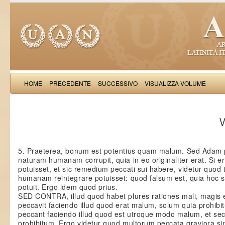
HOME
PRECEDENTE
SUCCESSIVO
VISUALIZZA VOLUME
Thomas Aquinas: Scr
V
5. Praeterea, bonum est potentius quam malum. Sed Adam
naturam humanam corrupit, quia in eo originaliter erat. Si e
potuisset, et sic remedium peccati sui habere, videtur quod
humanam reintegrare potuisset: quod falsum est, quia hoc so
potuit. Ergo idem quod prius.
SED CONTRA, illud quod habet plures rationes mali, magis
peccavit faciendo illud quod erat malum, solum quia prohibi
peccant faciendo illud quod est utroque modo malum, et se
prohibitum. Ergo videtur quod multorum peccata graviora si