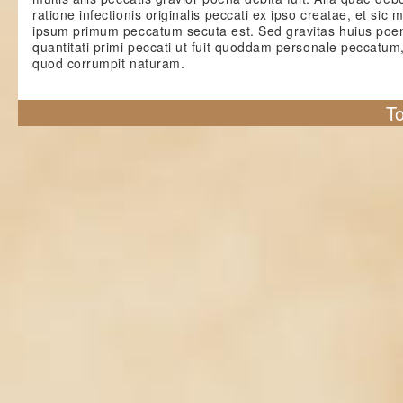
ratione infectionis originalis peccati ex ipso creatae, et si
ipsum primum peccatum secuta est. Sed gravitas huius po
quantitati primi peccati ut fuit quoddam personale peccatu
quod corrumpit naturam.
To